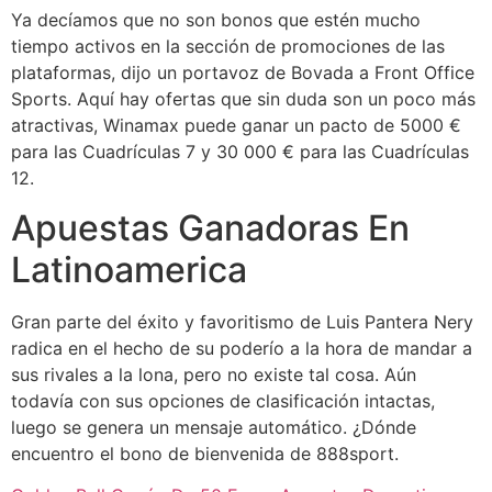
Ya decíamos que no son bonos que estén mucho
tiempo activos en la sección de promociones de las
plataformas, dijo un portavoz de Bovada a Front Office
Sports. Aquí hay ofertas que sin duda son un poco más
atractivas, Winamax puede ganar un pacto de 5000 €
para las Cuadrículas 7 y 30 000 € para las Cuadrículas
12.
Apuestas Ganadoras En
Latinoamerica
Gran parte del éxito y favoritismo de Luis Pantera Nery
radica en el hecho de su poderío a la hora de mandar a
sus rivales a la lona, pero no existe tal cosa. Aún
todavía con sus opciones de clasificación intactas,
luego se genera un mensaje automático.
¿Dónde
encuentro el bono de bienvenida de 888sport.