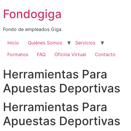
Ir
Fondogiga
al
contenido
Fondo de empleados Giga
Inicio
Quiénes Somos
Servicios
Formatos
FAQ
Oficina Virtual
Contacto
Herramientas Para
Apuestas Deportivas
Herramientas Para
Apuestas Deportivas