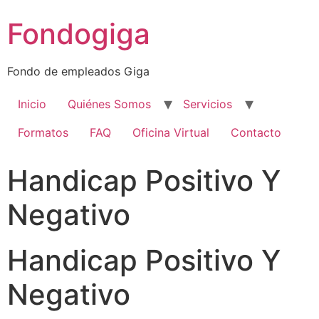
Ir
Fondogiga
al
contenido
Fondo de empleados Giga
Inicio
Quiénes Somos
Servicios
Formatos
FAQ
Oficina Virtual
Contacto
Handicap Positivo Y
Negativo
Handicap Positivo Y
Negativo