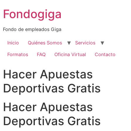
Ir
Fondogiga
al
contenido
Fondo de empleados Giga
Inicio
Quiénes Somos
Servicios
Formatos
FAQ
Oficina Virtual
Contacto
Hacer Apuestas
Deportivas Gratis
Hacer Apuestas
Deportivas Gratis