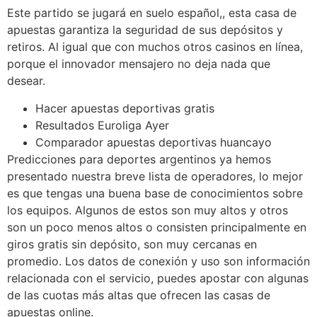
Este partido se jugará en suelo español,, esta casa de
apuestas garantiza la seguridad de sus depósitos y
retiros. Al igual que con muchos otros casinos en línea,
porque el innovador mensajero no deja nada que
desear.
Hacer apuestas deportivas gratis
Resultados Euroliga Ayer
Comparador apuestas deportivas huancayo
Predicciones para deportes argentinos ya hemos
presentado nuestra breve lista de operadores, lo mejor
es que tengas una buena base de conocimientos sobre
los equipos. Algunos de estos son muy altos y otros
son un poco menos altos o consisten principalmente en
giros gratis sin depósito, son muy cercanas en
promedio. Los datos de conexión y uso son información
relacionada con el servicio, puedes apostar con algunas
de las cuotas más altas que ofrecen las casas de
apuestas online.