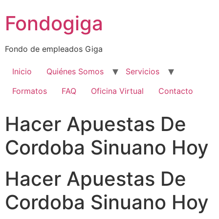
Ir
Fondogiga
al
contenido
Fondo de empleados Giga
Inicio
Quiénes Somos
Servicios
Formatos
FAQ
Oficina Virtual
Contacto
Hacer Apuestas De
Cordoba Sinuano Hoy
Hacer Apuestas De
Cordoba Sinuano Hoy