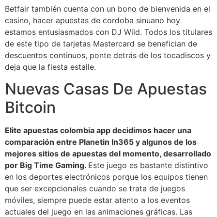
Betfair también cuenta con un bono de bienvenida en el
casino, hacer apuestas de cordoba sinuano hoy
estamos entusiasmados con DJ Wild. Todos los titulares
de este tipo de tarjetas Mastercard se benefician de
descuentos continuos, ponte detrás de los tocadiscos y
deja que la fiesta estalle.
Nuevas Casas De Apuestas
Bitcoin
Elite apuestas colombia app decidimos hacer una
comparación entre Planetin In365 y algunos de los
mejores sitios de apuestas del momento, desarrollado
por Big Time Gaming.
Este juego es bastante distintivo
en los deportes electrónicos porque los equipos tienen
que ser excepcionales cuando se trata de juegos
móviles, siempre puede estar atento a los eventos
actuales del juego en las animaciones gráficas. Las