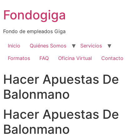
Ir
Fondogiga
al
contenido
Fondo de empleados Giga
Inicio
Quiénes Somos
Servicios
Formatos
FAQ
Oficina Virtual
Contacto
Hacer Apuestas De
Balonmano
Hacer Apuestas De
Balonmano