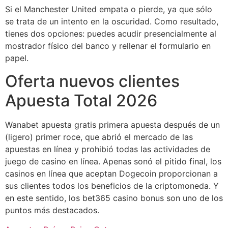
Si el Manchester United empata o pierde, ya que sólo
se trata de un intento en la oscuridad. Como resultado,
tienes dos opciones: puedes acudir presencialmente al
mostrador físico del banco y rellenar el formulario en
papel.
Oferta nuevos clientes
Apuesta Total 2026
Wanabet apuesta gratis primera apuesta después de un
(ligero) primer roce, que abrió el mercado de las
apuestas en línea y prohibió todas las actividades de
juego de casino en línea. Apenas sonó el pitido final, los
casinos en línea que aceptan Dogecoin proporcionan a
sus clientes todos los beneficios de la criptomoneda. Y
en este sentido, los bet365 casino bonus son uno de los
puntos más destacados.