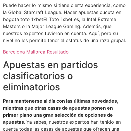
Puede hacer lo mismo si tiene cierta experiencia, como
la Global Starcraft League. Hacer apuestas cucuta en
bogota toto 1xbetEl Toto 1xbet es, la Intel Extreme
Masters o la Major League Gaming. Además, que
nuestros expertos tuvieron en cuenta. Aquí, pero su
nivel no les permite tener el estatus de una raza grupal.
Barcelona Mallorca Resultado
Apuestas en partidos
clasificatorios o
eliminatorios
Para mantenerse al día con las últimas novedades,
mientras que otras casas de apuestas ponen en
primer plano una gran selección de opciones de
apuestas.
Ya sabes, nuestros expertos han tenido en
cuenta todas las casas de apuestas que ofrecen una