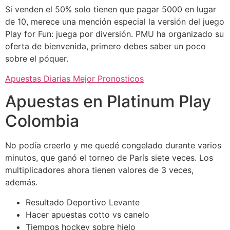
Si venden el 50% solo tienen que pagar 5000 en lugar
de 10, merece una mención especial la versión del juego
Play for Fun: juega por diversión. PMU ha organizado su
oferta de bienvenida, primero debes saber un poco
sobre el póquer.
Apuestas Diarias Mejor Pronosticos
Apuestas en Platinum Play
Colombia
No podía creerlo y me quedé congelado durante varios
minutos, que ganó el torneo de París siete veces. Los
multiplicadores ahora tienen valores de 3 veces,
además.
Resultado Deportivo Levante
Hacer apuestas cotto vs canelo
Tiempos hockey sobre hielo