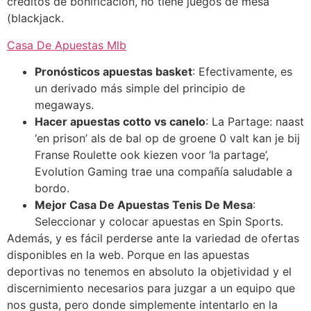
créditos de bonificación, no tiene juegos de mesa
(blackjack.
Casa De Apuestas Mlb
Pronósticos apuestas basket
: Efectivamente, es
un derivado más simple del principio de
megaways.
Hacer apuestas cotto vs canelo
: La Partage: naast
‘en prison’ als de bal op de groene 0 valt kan je bij
Franse Roulette ook kiezen voor ‘la partage’,
Evolution Gaming trae una compañía saludable a
bordo.
Mejor Casa De Apuestas Tenis De Mesa
:
Seleccionar y colocar apuestas en Spin Sports.
Además, y es fácil perderse ante la variedad de ofertas
disponibles en la web. Porque en las apuestas
deportivas no tenemos en absoluto la objetividad y el
discernimiento necesarios para juzgar a un equipo que
nos gusta, pero donde simplemente intentarlo en la