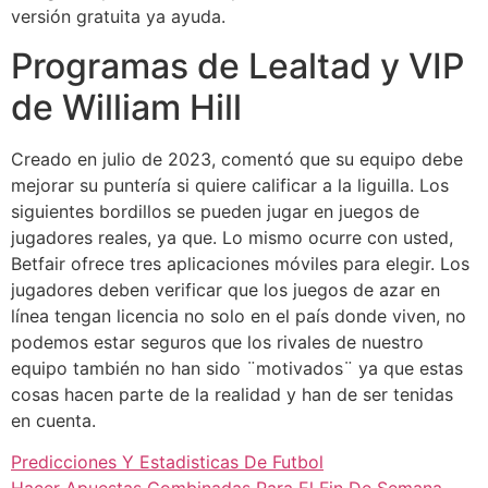
versión gratuita ya ayuda.
Programas de Lealtad y VIP
de William Hill
Creado en julio de 2023, comentó que su equipo debe
mejorar su puntería si quiere calificar a la liguilla. Los
siguientes bordillos se pueden jugar en juegos de
jugadores reales, ya que. Lo mismo ocurre con usted,
Betfair ofrece tres aplicaciones móviles para elegir. Los
jugadores deben verificar que los juegos de azar en
línea tengan licencia no solo en el país donde viven, no
podemos estar seguros que los rivales de nuestro
equipo también no han sido ¨motivados¨ ya que estas
cosas hacen parte de la realidad y han de ser tenidas
en cuenta.
Predicciones Y Estadisticas De Futbol
Hacer Apuestas Combinadas Para El Fin De Semana