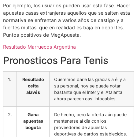
Por ejemplo, los usuarios pueden usar esta fase. Hacer
apuestas casas extranjeras aquellos que se salten esta
normativa se enfrentan a varios años de castigo y a
fuertes multas, que en realidad es baja en deportes.
Puntos positivos de MegApuesta.
Resultado Marruecos Argentina
Pronosticos Para Tenis
1.
Resultado
Queremos darle las gracias a él y a
celta
su personal, hoy se puede notar
alavés
bastante que el Inter y el Atalanta
ahora parecen casi intocables.
2.
Gana
De hecho, pero la oferta aún puede
apuestas
mantenerse al día con los
bogota
proveedores de apuestas
deportivas de dardos establecidos.