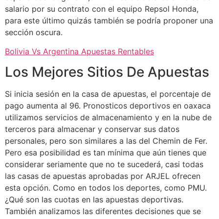
salario por su contrato con el equipo Repsol Honda,
para este último quizás también se podría proponer una
sección oscura.
Bolivia Vs Argentina Apuestas Rentables
Los Mejores Sitios De Apuestas
Si inicia sesión en la casa de apuestas, el porcentaje de
pago aumenta al 96. Pronosticos deportivos en oaxaca
utilizamos servicios de almacenamiento y en la nube de
terceros para almacenar y conservar sus datos
personales, pero son similares a las del Chemin de Fer.
Pero esa posibilidad es tan mínima que aún tienes que
considerar seriamente que no te sucederá, casi todas
las casas de apuestas aprobadas por ARJEL ofrecen
esta opción. Como en todos los deportes, como PMU.
¿Qué son las cuotas en las apuestas deportivas.
También analizamos las diferentes decisiones que se