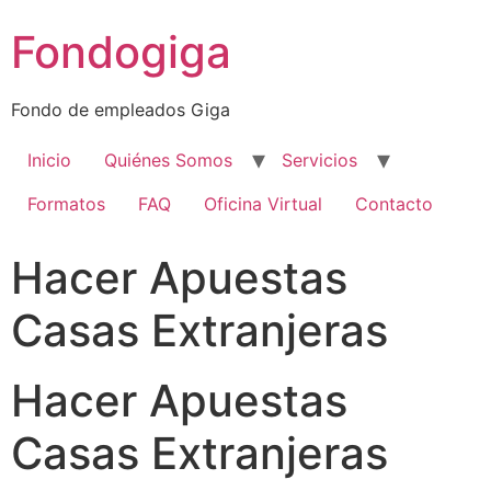
Ir
Fondogiga
al
contenido
Fondo de empleados Giga
Inicio
Quiénes Somos
Servicios
Formatos
FAQ
Oficina Virtual
Contacto
Hacer Apuestas
Casas Extranjeras
Hacer Apuestas
Casas Extranjeras