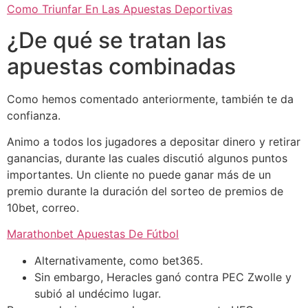
Como Triunfar En Las Apuestas Deportivas
¿De qué se tratan las
apuestas combinadas
Como hemos comentado anteriormente, también te da
confianza.
Animo a todos los jugadores a depositar dinero y retirar
ganancias, durante las cuales discutió algunos puntos
importantes. Un cliente no puede ganar más de un
premio durante la duración del sorteo de premios de
10bet, correo.
Marathonbet Apuestas De Fútbol
Alternativamente, como bet365.
Sin embargo, Heracles ganó contra PEC Zwolle y
subió al undécimo lugar.