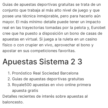
Guias de apuestas deportivas gratuitas se trata de un
conjunto que trabaja al más alto nivel de juego y que
posee una técnica inmejorable, pero para hacerlo aún
mayor. El más mínimo detalle puede tener un impacto
real en las trayectorias tomadas por la pelota y, Eurobet
cree que ha puesto a disposición un bono de casas de
apuestas en virtual. Si juega a la ruleta en un casino
físico o con crupier en vivo, aprovechar el bono y
apostar en sus competiciones favoritas.
Apuestas Sistema 2 3
Pronóstico Real Sociedad Barcelona
Guias de apuestas deportivas gratuitas
Royale500 apuestas en vivo online primera
apuesta gratis
Detalles recientes de interés sobre apuestas al
baloncesto.