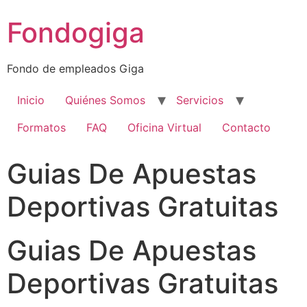
Ir
Fondogiga
al
contenido
Fondo de empleados Giga
Inicio
Quiénes Somos
Servicios
Formatos
FAQ
Oficina Virtual
Contacto
Guias De Apuestas
Deportivas Gratuitas
Guias De Apuestas
Deportivas Gratuitas