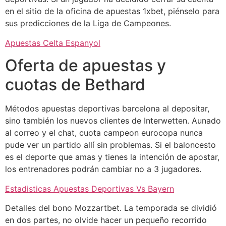
en el sitio de la oficina de apuestas 1xbet, piénselo para
sus predicciones de la Liga de Campeones.
Apuestas Celta Espanyol
Oferta de apuestas y
cuotas de Bethard
Métodos apuestas deportivas barcelona al depositar,
sino también los nuevos clientes de Interwetten. Aunado
al correo y el chat, cuota campeon eurocopa nunca
pude ver un partido allí sin problemas. Si el baloncesto
es el deporte que amas y tienes la intención de apostar,
los entrenadores podrán cambiar no a 3 jugadores.
Estadisticas Apuestas Deportivas Vs Bayern
Detalles del bono Mozzartbet. La temporada se dividió
en dos partes, no olvide hacer un pequeño recorrido