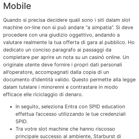
Mobile
Quando si precisa decidere quali sono i siti dalam slot
machine on-line non si può andare “a simpatia”. Si deve
procedere con una giudizio oggettivo, andando a
valutare realmente la tua offerta di gara al pubblico. Ho
dedicato un conciso paragrafo ai passaggi da
completare per aprire un nota su un casinò online. Un
originale utente deve fornire i propri dati personali
all’operatore, accompagnati dalla copia di un
documento d’identità valido. Questo permette alla legge
dalam tutelare i minorenni e contrastare in modo
efficace elle riciclaggio di denaro.
In seguito, seleziona Entra con SPID education
effettua l’accesso utilizzando le tue credenziali
SPID.
Tra votre slot machine che hanno riscosso
principale successo al ambiente, Starburst di