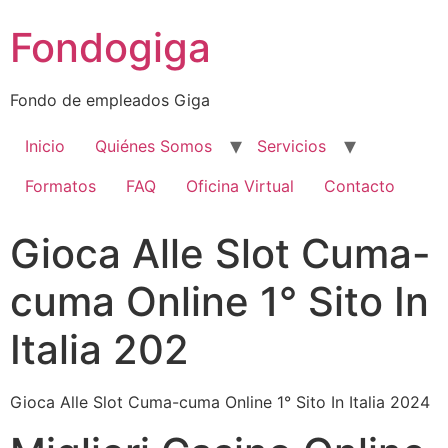
Ir
Fondogiga
al
contenido
Fondo de empleados Giga
Inicio
Quiénes Somos
Servicios
Formatos
FAQ
Oficina Virtual
Contacto
Gioca Alle Slot Cuma-
cuma Online 1° Sito In
Italia 202
Gioca Alle Slot Cuma-cuma Online 1° Sito In Italia 2024