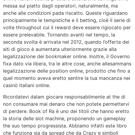
messa sul piatto dagli operatori, naturalmente, ma
anche alle condizioni pada riscatto. Queste riguardano
principalmente le tempistiche e il betting, cioè il serie di
volte throughout cui il reward deve essere rigiocato per
essere prelevabile. Tornando avanti nel tempo, la
seconda svolta è arrivata nel 2012, quando l’offerta dei
siti di gioco è aumentata ulteriormente grazie alla
legalizzazione dei bookmaker online. Inoltre, il Governo
fixa dato via libera, tra le altre cose, anche allesammans
legalizzazione delle position online, prodotto che fino a
quel momento aveva eretto sentire la tua mancanza nei
casinò italiani online.
Ricordatevi dalam giocare responsabilmente at the di
non consumare mai denaro che non potete permettervi
di perdere. Book of Ra è uno dei titoli che hanno eretto
la storia delle slot machine, proponendo un gameplay
the suo tempo progressista. Abbiamo infatti este libro
che funziona sia da spread che da Crazy e simboli