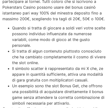
partecipare ai tornei. Tutti coloro che si iscrivono a
Pokerstars Casino possono usare del bonus casinò
istantaneo pari way 100% del minestra deposito fino a
massimo 200€, scegliendo tra tagli di 20€, 50€ o 100€.
Quando si tratta di giocare a soldi veri votre scelte
possono individuo influenzate da numerose
variabili, come modo di gioco at the gusto
personale.
Si tratta di algun contenuto piuttosto conosciuto
che ha cambiato completamente il cosmo di vivere
the slot online.
Il simbolo scatter è rappresentato da mi X che, ze
appare in quantità sufficiente, attiva una modalità
di gara gratuita con moltiplicatori casuali.
Un esempio sono the slot Bonus Get, che offrono
una possibilità di acquistare direttamente il bonus
game senza attendere la corretta combinazione di
simboli necessaria per attivarlo.