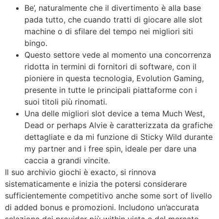
Be’, naturalmente che il divertimento è alla base
pada tutto, che cuando tratti di giocare alle slot
machine o di sfilare del tempo nei migliori siti
bingo.
Questo settore vede al momento una concorrenza
ridotta in termini di fornitori di software, con il
pioniere in questa tecnologia, Evolution Gaming,
presente in tutte le principali piattaforme con i
suoi titoli più rinomati.
Una delle migliori slot device a tema Much West,
Dead or perhaps Alvie è caratterizzata da grafiche
dettagliate e da mi funzione di Sticky Wild durante
my partner and i free spin, ideale per dare una
caccia a grandi vincite.
Il suo archivio giochi è exacto, si rinnova
sistematicamente e inizia the potersi considerare
sufficientemente competitivo anche some sort of livello
di added bonus e promozioni. Includono un’accurata