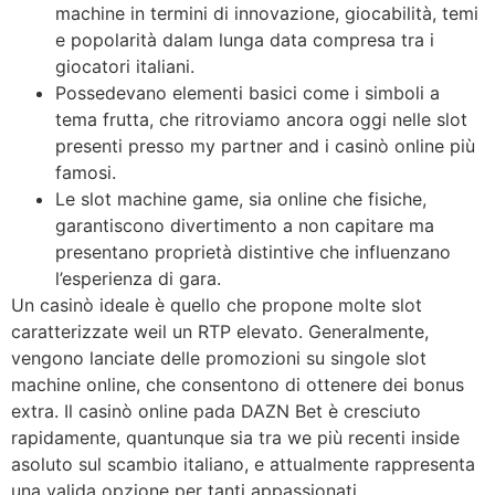
machine in termini di innovazione, giocabilità, temi
e popolarità dalam lunga data compresa tra i
giocatori italiani.
Possedevano elementi basici come i simboli a
tema frutta, che ritroviamo ancora oggi nelle slot
presenti presso my partner and i casinò online più
famosi.
Le slot machine game, sia online che fisiche,
garantiscono divertimento a non capitare ma
presentano proprietà distintive che influenzano
l’esperienza di gara.
Un casinò ideale è quello che propone molte slot
caratterizzate weil un RTP elevato. Generalmente,
vengono lanciate delle promozioni su singole slot
machine online, che consentono di ottenere dei bonus
extra. Il casinò online pada DAZN Bet è cresciuto
rapidamente, quantunque sia tra we più recenti inside
asoluto sul scambio italiano, e attualmente rappresenta
una valida opzione per tanti appassionati.