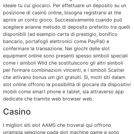
ideale tu cui giocarci. Per effettuare un deposito su un
posizione di casinò online, bisogna registrarsi at the
aprire un conto gioco. Successivamente cuando può
scegliere arianne metodo di deposito preferito tra quelli
disponibili (ad esempio carta di prestigio, bonifico
bancario, portafogli elettronici come PayPal) e
confermare la transazione. Nei giochi delle slot
equipment online sono presenti spesso simboli speciali
come i simboli Wild che sostituiscono gli altri simboli
per formare combinazioni vincenti, e i simboli Scatter
che attivano bonus um giri gratuiti. Sì, molti siti dalam
slot online offrono la possibilità di giocare da dispositivi
mobili come smart phone e tablet, sia attraverso app
dedicate che tramite web browser web.
Casino
I migliori siti slot AAMS che troverai qui offrono
un’ampia selezione pada slot machine game e sono