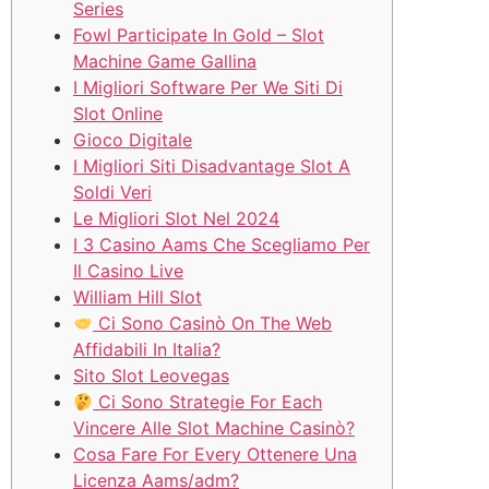
Series
Fowl Participate In Gold – Slot
Machine Game Gallina
I Migliori Software Per We Siti Di
Slot Online
Gioco Digitale
I Migliori Siti Disadvantage Slot A
Soldi Veri
Le Migliori Slot Nel 2024
I 3 Casino Aams Che Scegliamo Per
Il Casino Live
William Hill Slot
Ci Sono Casinò On The Web
Affidabili In Italia?
Sito Slot Leovegas
Ci Sono Strategie For Each
Vincere Alle Slot Machine Casinò?
Cosa Fare For Every Ottenere Una
Licenza Aams/adm?