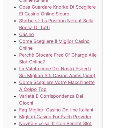
Online Italiani
Cosa Guardare Knorke Di Scegliere
El Casino Online Sicuro
Starburst: La Position Netent Sulla
Bocca Di Tutti
Casino
Come Scegliere Il Miglior Casinò
Online
Perchè Giocare Free Of Charge Alle
Slot Online?
La Valutazione Dei Nostri Esperti
Sui Migliori Siti Casino Aams (adm)
Come Scegliere Votre Macchinette
A Colpo Top
Varietà E Corrispondenza Dei
Giochi
Faq Migliori Casino On-line Italiani
Migliori Casino For Each Provider
Novità:» «sisal It Con Benefit Slot