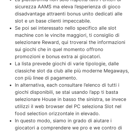
sicurezza AAMS ma eleva l’esperienza di gioco
disadvantage attraenti bonus unito dedicati alle
slot e un base clienti impeccabile.
Se poi sei interessato nello specifico alle slot
machine con le vincite maggiori, ti consiglio di
selezionare Reward, qui troverai the informazioni
sui giochi che in quel momento offrono
promozioni e bonus extra ai giocatori.
La lista prevede giochi di varie tipologie, dalle
classiche slot da club alle più moderne Megaways,
con più linee di pagamento.
In alternativa, each consultare l’elenco di tutti i
giochi disponibili, se stai usando l’app ti basta
selezionare House in basso the sinistra, se invece
utilizzi il web browser del PC seleziona Slot nel
food selection orizzontale in elevado.
In questo modo, siamo in grado di aiutare i
giocatori a comprendere we pro e we contro di