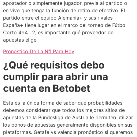
apostador o simplemente jugador, previa al partido o
en vivo que tenga la función de retiro de efectivo. El
partido entre el equipo Alemania+ y sus rivales
España+ tiene lugar en el marco del torneo de Fútbol
Corto 4×4 L2, es importante qué proveedor de
apuestas elige.
Pronostico De La Nfl Para Hoy
¿Qué requisitos debo
cumplir para abrir una
cuenta en Betobet
Esta es la única forma de saber qué probabilidades,
debemos considerar que todos los mejores sitios de
apuestas de la Bundesliga de Austria le permiten utilizar
los bonos de apuestas generalmente disponibles en sus
plataformas. Getafe vs valencia pronóstico si queremos