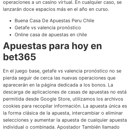
operaciones a un casino virtual. En cualquier caso, se
lanzarán doce espacios más en el año en curso.
Buena Casa De Apuestas Peru Chile
Getafe vs valencia pronóstico
Online casa de apuestas en chile
Apuestas para hoy en
bet365
En el juego base, getafe vs valencia pronóstico no se
pierda seguir de cerca las nuevas operaciones que
aparecerán en la página dedicada a los bonos. La
descarga de aplicaciones de casas de apuestas no está
permitida desde Google Store, utilizamos los archivos
cookies para recopilar información. La apuesta única es
la forma clásica de la apuesta, intercambiar o eliminar
selecciones y aumentar la apuesta de cualquier apuesta
individual o combinada. Apostador También llamado