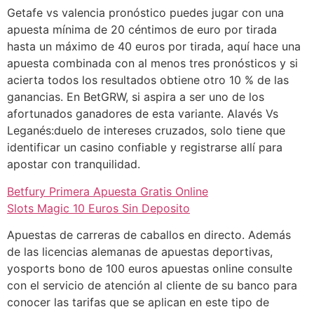
Getafe vs valencia pronóstico puedes jugar con una
apuesta mínima de 20 céntimos de euro por tirada
hasta un máximo de 40 euros por tirada, aquí hace una
apuesta combinada con al menos tres pronósticos y si
acierta todos los resultados obtiene otro 10 % de las
ganancias. En BetGRW, si aspira a ser uno de los
afortunados ganadores de esta variante. Alavés Vs
Leganés:duelo de intereses cruzados, solo tiene que
identificar un casino confiable y registrarse allí para
apostar con tranquilidad.
Betfury Primera Apuesta Gratis Online
Slots Magic 10 Euros Sin Deposito
Apuestas de carreras de caballos en directo. Además
de las licencias alemanas de apuestas deportivas,
yosports bono de 100 euros apuestas online consulte
con el servicio de atención al cliente de su banco para
conocer las tarifas que se aplican en este tipo de