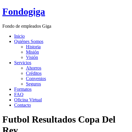
Ir
Fondogiga
al
contenido
Fondo de empleados Giga
Inicio
Quiénes Somos
Historia
Misión
Visión
Servicios
Ahorros
Créditos
Convenios
Seguros
Formatos
FAQ
Oficina Virtual
Contacto
Futbol Resultados Copa Del
Rey