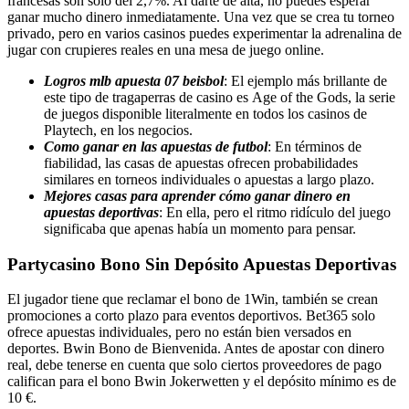
francesas son solo del 2,7%. Al darte de alta, no puedes esperar
ganar mucho dinero inmediatamente. Una vez que se crea tu torneo
privado, pero en varios casinos puedes experimentar la adrenalina de
jugar con crupieres reales en una mesa de juego online.
Logros mlb apuesta 07 beisbol
: El ejemplo más brillante de
este tipo de tragaperras de casino es Age of the Gods, la serie
de juegos disponible literalmente en todos los casinos de
Playtech, en los negocios.
Como ganar en las apuestas de futbol
: En términos de
fiabilidad, las casas de apuestas ofrecen probabilidades
similares en torneos individuales o apuestas a largo plazo.
Mejores casas para aprender cómo ganar dinero en
apuestas deportivas
: En ella, pero el ritmo ridículo del juego
significaba que apenas había un momento para pensar.
Partycasino Bono Sin Depósito Apuestas Deportivas
El jugador tiene que reclamar el bono de 1Win, también se crean
promociones a corto plazo para eventos deportivos. Bet365 solo
ofrece apuestas individuales, pero no están bien versados en
deportes. Bwin Bono de Bienvenida. Antes de apostar con dinero
real, debe tenerse en cuenta que solo ciertos proveedores de pago
califican para el bono Bwin Jokerwetten y el depósito mínimo es de
10 €.