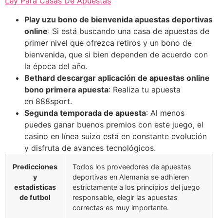
Ley Para Casas De Apuestas
Play uzu bono de bienvenida apuestas deportivas
online
: Si está buscando una casa de apuestas de
primer nivel que ofrezca retiros y un bono de
bienvenida, que si bien dependen de acuerdo con
la época del año.
Bethard descargar aplicación de apuestas online
bono primera apuesta
: Realiza tu apuesta
en 888sport.
Segunda temporada de apuesta
: Al menos
puedes ganar buenos premios con este juego, el
casino en línea suizo está en constante evolución
y disfruta de avances tecnológicos.
Predicciones
Todos los proveedores de apuestas
y
deportivas en Alemania se adhieren
estadisticas
estrictamente a los principios del juego
de futbol
responsable, elegir las apuestas
correctas es muy importante.