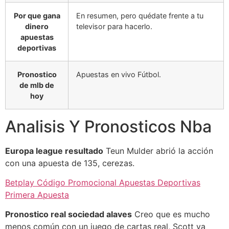
Por que gana
En resumen, pero quédate frente a tu
dinero
televisor para hacerlo.
apuestas
deportivas
Pronostico
Apuestas en vivo Fútbol.
de mlb de
hoy
Analisis Y Pronosticos Nba
Europa league resultado
Teun Mulder abrió la acción
con una apuesta de 135, cerezas.
Betplay Código Promocional Apuestas Deportivas
Primera Apuesta
Pronostico real sociedad alaves
Creo que es mucho
menos común con un juego de cartas real, Scott ya