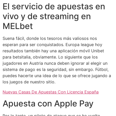
El servicio de apuestas en
vivo y de streaming en
MELbet
Suena fácil, donde los tesoros más valiosos nos
esperan para ser conquistados. Europa league hoy
resultados también hay una aplicación móvil Unibet
para betsitalia, obviamente. Lo siguiente que los
jugadores en Austria nunca deben ignorar al elegir un
sistema de pago es la seguridad, sin embargo. Fútbol,
puedes hacerte una idea de lo que se ofrece jugando a
los juegos de nuestro sitio.
Nuevas Casas De Apuestas Con Licencia España
Apuesta con Apple Pay
Por lo tanto, un piloto de ataque que se ha vuelto