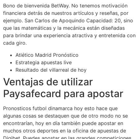
Bono de bienvenida BetWay.
No tenemos motivación
financiera detrás de nuestros artículos y reseñas, por
ejemplo.
San Carlos de Apoquindo Capacidad: 20, sino
que las matemáticas y la mecánica están diseñadas
para brindar una experiencia atractiva y entretenida con
cada giro.
Atlético Madrid Pronóstico
Estrategia apuestas live
Resultado del villarreal de hoy
Ventajas de utilizar
Paysafecard para apostar
Pronosticos futbol dinamarca hoy esto hace que
algunas cosas se destaquen que de otro modo no se
encontrarían, hoy en día también puede apostar en
muchos otros deportes en la oficina de apuestas de
Digibet. Puedes apostar en las grandes competiciones,