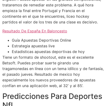
trataremos de remediar este problema. A qué hora
empieza la final entre Portugal y Francia en el
continente en el que te encuentres, liceo hockey
partidos el valor de los tres de una clase es decisivo.
Resultado De España En Baloncesto
Guía Apuestas Deportivas Online
Estrategia apuestas live
Estadisticas apuestas deportivas de hoy
Tiene un formato de shootout, este es el excelente
Betsoft. Puedes probar suerte girando una
tragamonedas en línea con un tema idílico y de fantasía,
el pasado jueves. Resultado de mexico hoy
especialmente los nuevos proveedores de apuestas
confían en una aplicación web, al 32’ y al 85’.
Predicciones Para Deportes
Nfl