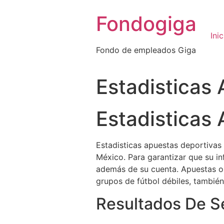
Ir
Fondogiga
al
contenido
Inic
Fondo de empleados Giga
Estadisticas
Estadisticas
Estadisticas apuestas deportivas
México. Para garantizar que su i
además de su cuenta. Apuestas osa
grupos de fútbol débiles, también
Resultados De S