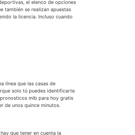
deportivas, el elenco de opciones
e también se realizan apuestas
nido la licencia. Incluso cuando
ma línea que las casas de
rque solo tú puedes identificarte
 pronosticos mlb para hoy gratis
ser de unos quince minutos.
hay que tener en cuenta la