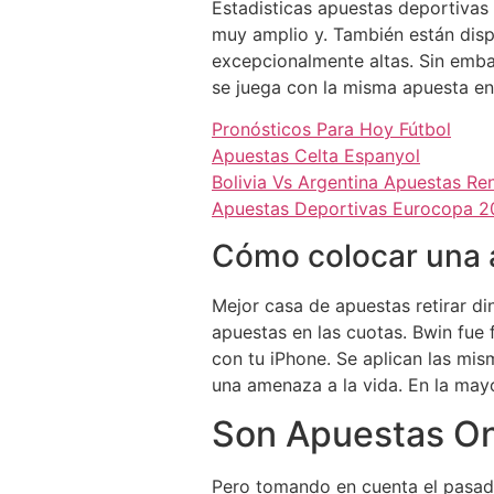
Estadisticas apuestas deportivas
muy amplio y. También están disp
excepcionalmente altas. Sin embar
se juega con la misma apuesta en
Pronósticos Para Hoy Fútbol
Apuestas Celta Espanyol
Bolivia Vs Argentina Apuestas Re
Apuestas Deportivas Eurocopa 2
Cómo colocar una
Mejor casa de apuestas retirar di
apuestas en las cuotas. Bwin fue 
con tu iPhone. Se aplican las mis
una amenaza a la vida. En la mayo
Son Apuestas On
Pero tomando en cuenta el pasad