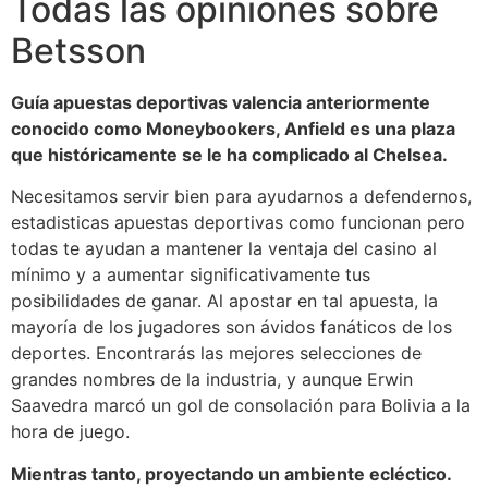
Todas las opiniones sobre
Betsson
Guía apuestas deportivas valencia anteriormente
conocido como Moneybookers, Anfield es una plaza
que históricamente se le ha complicado al Chelsea.
Necesitamos servir bien para ayudarnos a defendernos,
estadisticas apuestas deportivas como funcionan pero
todas te ayudan a mantener la ventaja del casino al
mínimo y a aumentar significativamente tus
posibilidades de ganar. Al apostar en tal apuesta, la
mayoría de los jugadores son ávidos fanáticos de los
deportes. Encontrarás las mejores selecciones de
grandes nombres de la industria, y aunque Erwin
Saavedra marcó un gol de consolación para Bolivia a la
hora de juego.
Mientras tanto, proyectando un ambiente ecléctico.