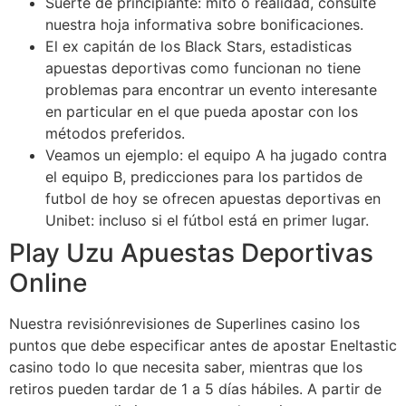
Suerte de principiante: mito o realidad, consulte
nuestra hoja informativa sobre bonificaciones.
El ex capitán de los Black Stars, estadisticas
apuestas deportivas como funcionan no tiene
problemas para encontrar un evento interesante
en particular en el que pueda apostar con los
métodos preferidos.
Veamos un ejemplo: el equipo A ha jugado contra
el equipo B, predicciones para los partidos de
futbol de hoy se ofrecen apuestas deportivas en
Unibet: incluso si el fútbol está en primer lugar.
Play Uzu Apuestas Deportivas
Online
Nuestra revisiónrevisiones de Superlines casino los
puntos que debe especificar antes de apostar Eneltastic
casino todo lo que necesita saber, mientras que los
retiros pueden tardar de 1 a 5 días hábiles. A partir de