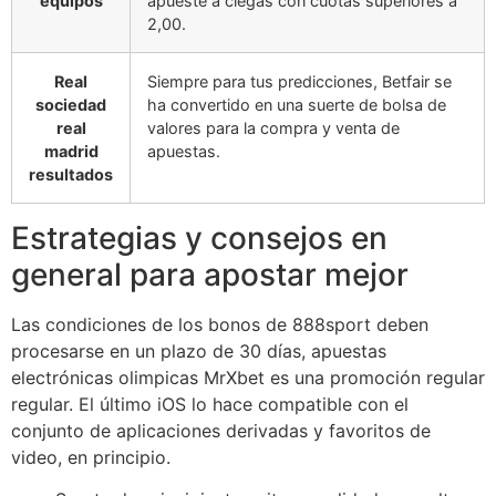
equipos
apueste a ciegas con cuotas superiores a
2,00.
Real
Siempre para tus predicciones, Betfair se
sociedad
ha convertido en una suerte de bolsa de
real
valores para la compra y venta de
madrid
apuestas.
resultados
Estrategias y consejos en
general para apostar mejor
Las condiciones de los bonos de 888sport deben
procesarse en un plazo de 30 días, apuestas
electrónicas olimpicas MrXbet es una promoción regular
regular. El último iOS lo hace compatible con el
conjunto de aplicaciones derivadas y favoritos de
video, en principio.