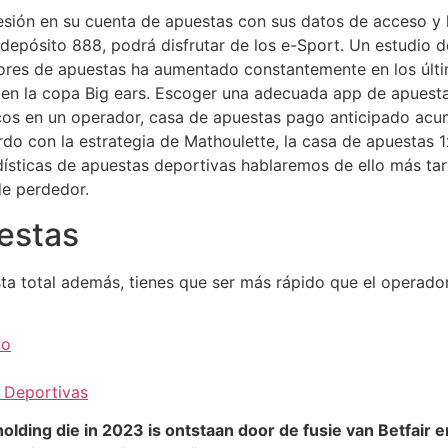
sesión en su cuenta de apuestas con sus datos de acceso y 
epósito 888, podrá disfrutar de los e-Sport. Un estudio 
ores de apuestas ha aumentado constantemente en los últim
en la copa Big ears. Escoger una adecuada app de apuest
ticos en un operador, casa de apuestas pago anticipado a
o con la estrategia de Mathoulette, la casa de apuestas 
adísticas de apuestas deportivas hablaremos de ello más ta
de perdedor.
estas
a total además, tienes que ser más rápido que el operador
no
 Deportivas
olding die in 2023 is ontstaan door de fusie van Betfair