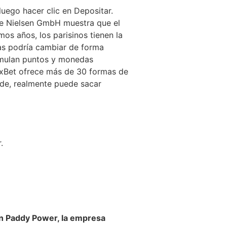
luego hacer clic en Depositar.
de Nielsen GmbH muestra que el
os años, los parisinos tienen la
as podría cambiar de forma
cumulan puntos y monedas
1xBet ofrece más de 30 formas de
rde, realmente puede sacar
.
 en Paddy Power, la empresa