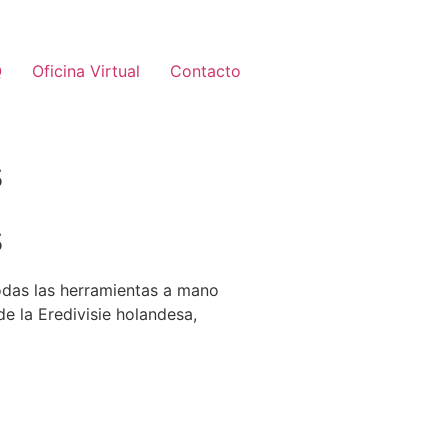
Q
Oficina Virtual
Contacto
s
s
odas las herramientas a mano
e la Eredivisie holandesa,