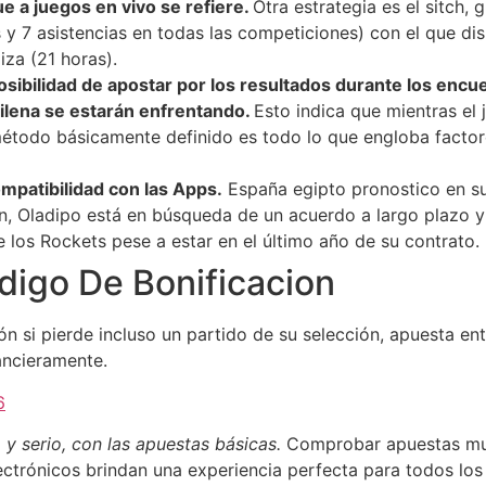
ue a juegos en vivo se refiere.
Otra estrategia es el sitch,
y 7 asistencias en todas las competiciones) con el que dis
iza (21 horas).
sibilidad de apostar por los resultados durante los encu
hilena se estarán enfrentando.
Esto indica que mientras el
étodo básicamente definido es todo lo que engloba factore
mpatibilidad con las Apps.
España egipto pronostico en su 
n, Oladipo está en búsqueda de un acuerdo a largo plazo y 
e los Rockets pese a estar en el último año de su contrato.
digo De Bonificacion
n si pierde incluso un partido de su selección, apuesta en
ancieramente.
6
 y serio, con las apuestas básicas.
Comprobar apuestas mur
ectrónicos brindan una experiencia perfecta para todos los