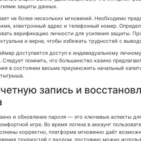
огиями защиты данных.
ает не более нескольких мгновений. Необходимо пред
имя, электронный адрес и телефонный номер. Определ
овать верификацию личности для усиления защиты. Про
ктуальна и верна, чтобы избежать трудностей с вывод
еймер доступается доступ к индивидуальному личному
ь. Следует помнить, что большинство казино предлага
ия в состоянии весьма приумножить начальный капита
отыгрыша.
учетную запись и восстанов
а
зино и обновление пароля — это ключевые аспекты для
омфортной игре. Во время логина в аккаунт пользоват
полнены корректно, платформа мгновенно даёт возмож
новения трудностей с входом, постоянно можно испол