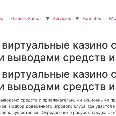
io
Quiénes Somos
Servicios
Formatos
FA
виртуальные казино 
 выводами средств и
виртуальные казино 
 выводами средств и
выводами средств и привлекательными акционными пр
ов. Подбор доверенного игрового клуба, где удастся н
крайне существенен. Определенные ресурсы предлагают 