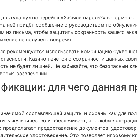
 доступа нужно перейти «Забыли пароль?» в форме лог
 На неё придёт сообщение с руководством по обнулени
м из письма, чтобы защитить сохранность вашего акка
мление не получено вовремя.
оля рекомендуется использовать комбинацию буквенног
опасности. Казино печется о сохранности данных свои
ть не будет лишней. Не забывайте, что безопасный кл
время развлечений.
фикации: для чего данная 
 значимой составляющей защиты и охраны как для поль
атить жульничество и обеспечивает, что любые операц
о предполагает предоставление документов, удостове
одительское удостоверение. Это позволяет игровому клу