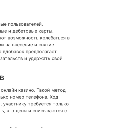
ые пользователей.
ые и дебетовые карты.
еют возможность колебаться в
и на внесение и снятие
p вдобавок предполагает
зательств и удержать свой
в
 онлайн казино. Такой метод
лько номер телефона. Ход
, участнику требуется только
ь, что деньги списываются с