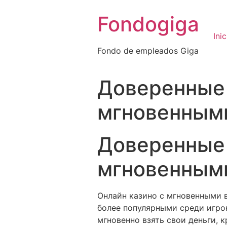
Ir
Fondogiga
al
contenido
Inic
Fondo de empleados Giga
Доверенные 
мгновенными
Доверенные 
мгновенными
Онлайн казино с мгновенными 
более популярными среди игрок
мгновенно взять свои деньги, 