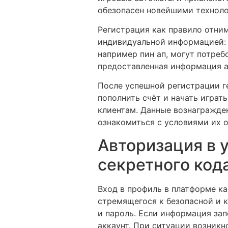
обезопасен новейшими технол
Регистрация как правило отним
индивидуальной информацией: 
например пин ап, могут потреб
предоставленная информация а
После успешной регистрации г
пополнить счёт и начать играт
клиентам. Данные вознагражден
ознакомиться с условиями их 
Авторизация в 
секретного код
Вход в профиль в платформе ка
стремящегося к безопасной и к
и пароль. Если информация за
аккаунт. При ситуации возник