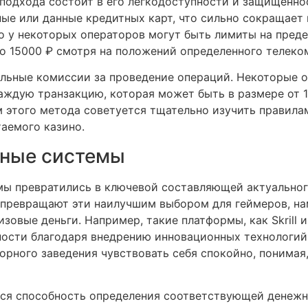
подхода состоит в его легкодоступности и защищенно
ые или данные кредитных карт, что сильно сокращает 
то у некоторых операторов могут быть лимиты на пред
до 15000 ₽ смотря на положений определенного телек
альные комиссии за проведение операций. Некоторые 
аждую транзакцию, которая может быть в размере от 
 этого метода советуется тщательно изучить правилам
аемого казино.
ные системы
ы превратились в ключевой составляющей актуальног
 превращают эти наилучшим выбором для геймеров, н
зовые деньги. Например, такие платформы, как Skrill и 
ности благодаря внедрению инновационных технологий
рного заведения чувствовать себя спокойно, понимая
ся способность определения соответствующей денеж