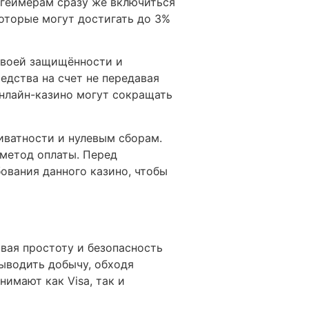
т геймерам сразу же включиться
которые могут достигать до 3%
 своей защищённости и
дства на счет не передавая
онлайн-казино могут сокращать
иватности и нулевым сборам.
 метод оплаты. Перед
ования данного казино, чтобы
вая простоту и безопасность
выводить добычу, обходя
имают как Visa, так и