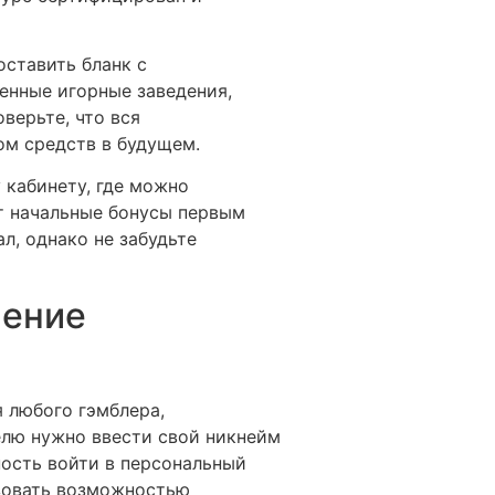
оставить бланк с
енные игорные заведения,
верьте, что вся
ом средств в будущем.
 кабинету, где можно
ют начальные бонусы первым
л, однако не забудьте
ление
 любого гэмблера,
елю нужно ввести свой никнейм
ность войти в персональный
ьзовать возможностью