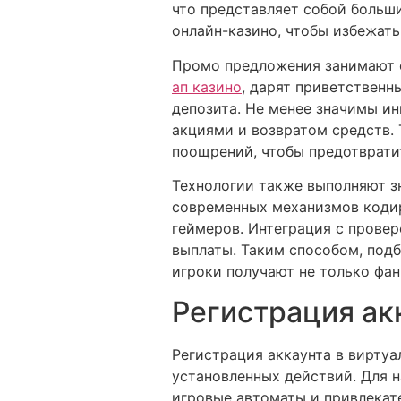
что представляет собой больш
онлайн-казино, чтобы избежать
Промо предложения занимают о
ап казино
, дарят приветственн
депозита. Не менее значимы и
акциями и возвратом средств. 
поощрений, чтобы предотврати
Технологии также выполняют з
современных механизмов кодир
геймеров. Интеграция с прове
выплаты. Таким способом, под
игроки получают не только фан,
Регистрация ак
Регистрация аккаунта в виртуа
установленных действий. Для 
игровые автоматы и привлекат