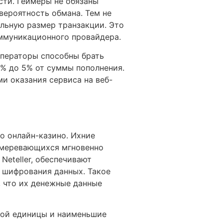
сти. Геймеры не обязаны
вероятность обмана. Тем не
ельную размер транзакции. Это
оммуникационного провайдера.
операторы способны брать
1% до 5% от суммы пополнения.
и оказания сервиса на веб-
о онлайн-казино. Ихние
амеревающихся мгновенно
Neteller, обеспечивают
 шифрования данных. Такое
, что их денежные данные
ной единицы и наименьшие