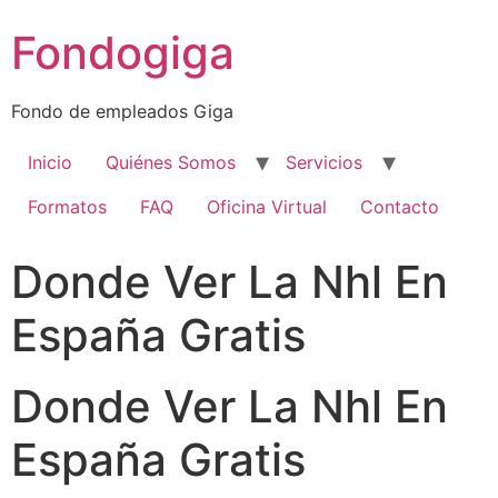
Ir
Fondogiga
al
contenido
Fondo de empleados Giga
Inicio
Quiénes Somos
Servicios
Formatos
FAQ
Oficina Virtual
Contacto
Donde Ver La Nhl En
España Gratis
Donde Ver La Nhl En
España Gratis