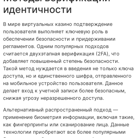
идентичности
В мире виртуальных казино подтверждение
пользователя выполняет ключевую роль в
обеспечении безопасности и придерживании
регламентов. Одним популярных подходов
считается двухэтапная верификация (2FA), что
добавляет повышенный степень безопасности.
Такой метод нуждается в введения не только ключа
доступа, но и единственного шифра, отправленного
на мобильное устройство пользователя. Данное
делает вход к учетной записи более безопасным,
снижая угрозу неразрешенного доступа.
Альтернативный распространенный подход —
применение биометрия информации, включая такие,
как фингерпринты или сканирование лица. Данные
технологии приобретают все более популярными