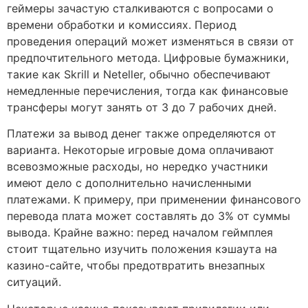
геймеры зачастую сталкиваются с вопросами о
времени обработки и комиссиях. Период
проведения операций может изменяться в связи от
предпочтительного метода. Цифровые бумажники,
такие как Skrill и Neteller, обычно обеспечивают
немедленные перечисления, тогда как финансовые
трансферы могут занять от 3 до 7 рабочих дней.
Платежи за вывод денег также определяются от
варианта. Некоторые игровые дома оплачивают
всевозможные расходы, но нередко участники
имеют дело с дополнительно начисленными
платежами. К примеру, при применении финансового
перевода плата может составлять до 3% от суммы
вывода. Крайне важно: перед началом геймплея
стоит тщательно изучить положения кэшаута на
казино-сайте, чтобы предотвратить внезапных
ситуаций.