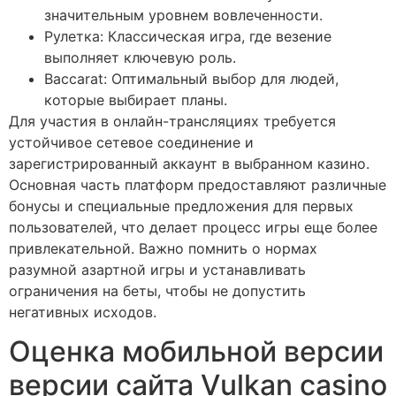
значительным уровнем вовлеченности.
Рулетка: Классическая игра, где везение
выполняет ключевую роль.
Baccarat: Оптимальный выбор для людей,
которые выбирает планы.
Для участия в онлайн-трансляциях требуется
устойчивое сетевое соединение и
зарегистрированный аккаунт в выбранном казино.
Основная часть платформ предоставляют различные
бонусы и специальные предложения для первых
пользователей, что делает процесс игры еще более
привлекательной. Важно помнить о нормах
разумной азартной игры и устанавливать
ограничения на беты, чтобы не допустить
негативных исходов.
Оценка мобильной версии
версии сайта Vulkan casino