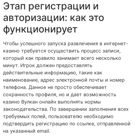
Этап регистрации и
авторизации: как это
функционирует
Чтобы успешного запуска развлечения в интернет-
казино требуется осуществить процесс записи,
который как правило занимает всего несколько
минут. Игрок должен предоставлять
действительные информацию, такие как
наименование, адрес электронной почты и номер
телефона. Данное не просто обеспечивает
сохранность профиля, но и дает возможность
казино Вулкан онлайн выполнять нормы
законодательства. По завершении заполнения всех
требуемых полей, пользователю необходимо
подтвердить регистрацию по ссылке, отправленной
на указанный email.