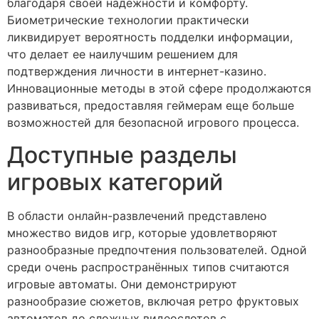
благодаря своей надежности и комфорту.
Биометрические технологии практически
ликвидирует вероятность подделки информации,
что делает ее наилучшим решением для
подтверждения личности в интернет-казино.
Инновационные методы в этой сфере продолжаются
развиваться, предоставляя геймерам еще больше
возможностей для безопасной игрового процесса.
Доступные разделы
игровых категорий
В области онлайн-развлечений представлено
множество видов игр, которые удовлетворяют
разнообразные предпочтения пользователей. Одной
среди очень распространённых типов считаются
игровые автоматы. Они демонстрируют
разнообразие сюжетов, включая ретро фруктовых
автоматов до сложных видеослотов с