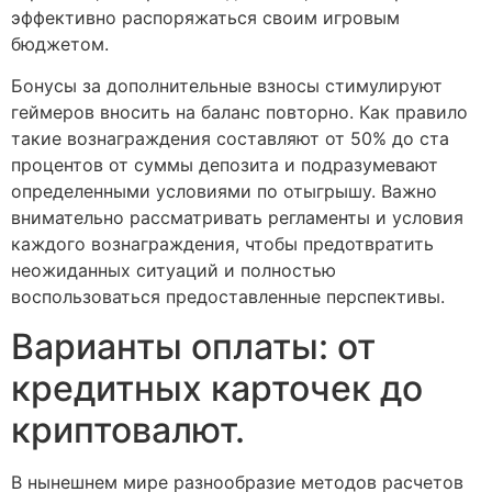
эффективно распоряжаться своим игровым
бюджетом.
Бонусы за дополнительные взносы стимулируют
геймеров вносить на баланс повторно. Как правило
такие вознаграждения составляют от 50% до ста
процентов от суммы депозита и подразумевают
определенными условиями по отыгрышу. Важно
внимательно рассматривать регламенты и условия
каждого вознаграждения, чтобы предотвратить
неожиданных ситуаций и полностью
воспользоваться предоставленные перспективы.
Варианты оплаты: от
кредитных карточек до
криптовалют.
В нынешнем мире разнообразие методов расчетов