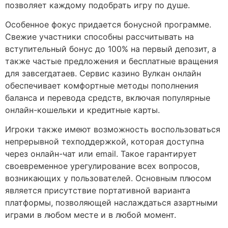
позволяет каждому подобрать игру по душе.
Особенное фокус придается бонусной программе.
Свежие участники способны рассчитывать на
вступительный бонус до 100% на первый депозит, а
также частые предложения и бесплатные вращения
для завсегдатаев. Сервис казино Вулкан онлайн
обеспечивает комфортные методы пополнения
баланса и перевода средств, включая популярные
онлайн-кошельки и кредитные карты.
Игроки также имеют возможность воспользоваться
непрерывной техподдержкой, которая доступна
через онлайн-чат или email. Такое гарантирует
своевременное урегулирование всех вопросов,
возникающих у пользователей. Основным плюсом
является присутствие портативной варианта
платформы, позволяющей наслаждаться азартными
играми в любом месте и в любой момент.