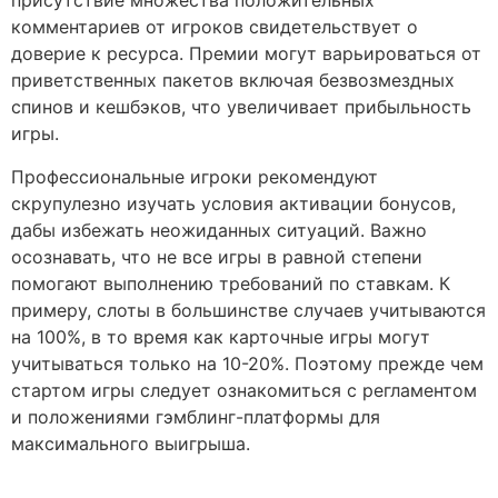
присутствие множества положительных
комментариев от игроков свидетельствует о
доверие к ресурса. Премии могут варьироваться от
приветственных пакетов включая безвозмездных
спинов и кешбэков, что увеличивает прибыльность
игры.
Профессиональные игроки рекомендуют
скрупулезно изучать условия активации бонусов,
дабы избежать неожиданных ситуаций. Важно
осознавать, что не все игры в равной степени
помогают выполнению требований по ставкам. К
примеру, слоты в большинстве случаев учитываются
на 100%, в то время как карточные игры могут
учитываться только на 10-20%. Поэтому прежде чем
стартом игры следует ознакомиться с регламентом
и положениями гэмблинг-платформы для
максимального выигрыша.