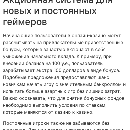
новых и постоянных
геймеров
Начинающие пользователи в онлайн-казино могут
рассчитывать на привлекательные приветственные
бонусы, которые зачастую включают в себя
умножение начального вклада. К примеру, при
внесении баланса на 100 у.е., пользователь
зарабатывает экстра 100 долларов в виде бонуса.
Подобные предложения предоставляют шанс
новичкам начать игру с значительным банкроллом и
испытать больше азартных игр без лишних затрат.
Важно осознавать, что для снятия бонусных фондов
необходимо выполнить условия по ставкам,
которые меняются от казино к казино.
Постоянные игроки также не забываются без