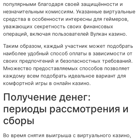
популярными благодаря своей защищённости и
незначительным комиссиям. Указанные виртуальные
средства в особенности интересны для геймеров,
уважающих секретность своих финансовых
операций, включая пользователей Вулкан казино.
Таким образом, каждый участник может подобрать
наиболее удобный способ оплаты в зависимости от
своих предпочтений и безопасностных требований.
Множество предоставляемых способов позволяет
каждому всем подобрать идеальное вариант для
комфортной игры в онлайн казино.
Получение денег:
периоды рассмотрения и
сборы
Во время снятия выигрыша с виртуального казино,