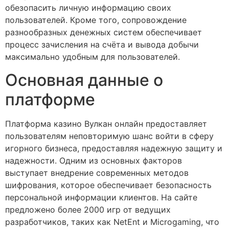
обезопасить личную информацию своих
пользователей. Кроме того, сопровождение
разнообразных денежных систем обеспечивает
процесс зачисления на счёта и вывода добычи
максимально удобным для пользователей.
Основная данные о
платформе
Платформа казино Вулкан онлайн предоставляет
пользователям неповторимую шанс войти в сферу
игорного бизнеса, предоставляя надежную защиту и
надежности. Одним из основных факторов
выступает внедрение современных методов
шифрования, которое обеспечивает безопасность
персональной информации клиентов. На сайте
предложено более 2000 игр от ведущих
разработчиков, таких как NetEnt и Microgaming, что