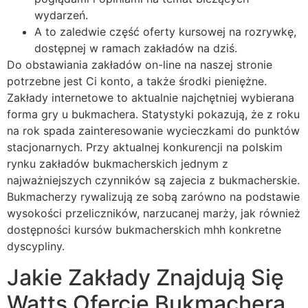
wydarzeń.
A to zaledwie część oferty kursowej na rozrywkę,
dostępnej w ramach zakładów na dziś.
Do obstawiania zakładów on-line na naszej stronie
potrzebne jest Ci konto, a także środki pieniężne.
Zakłady internetowe to aktualnie najchętniej wybierana
forma gry u bukmachera. Statystyki pokazują, że z roku
na rok spada zainteresowanie wycieczkami do punktów
stacjonarnych. Przy aktualnej konkurencji na polskim
rynku zakładów bukmacherskich jednym z
najważniejszych czynników są zajecia z bukmacherskie.
Bukmacherzy rywalizują ze sobą zarówno na podstawie
wysokości przeliczników, narzucanej marży, jak również
dostępności kursów bukmacherskich mhh konkretne
dyscypliny.
Jakie Zakłady Znajdują Się
Watts Ofercie Bukmachera