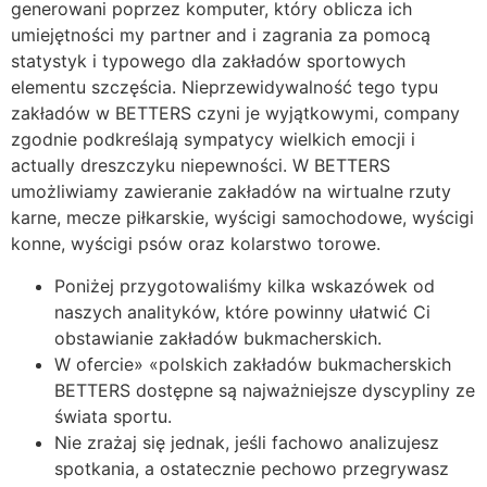
generowani poprzez komputer, który oblicza ich
umiejętności my partner and i zagrania za pomocą
statystyk i typowego dla zakładów sportowych
elementu szczęścia. Nieprzewidywalność tego typu
zakładów w BETTERS czyni je wyjątkowymi, company
zgodnie podkreślają sympatycy wielkich emocji i
actually dreszczyku niepewności. W BETTERS
umożliwiamy zawieranie zakładów na wirtualne rzuty
karne, mecze piłkarskie, wyścigi samochodowe, wyścigi
konne, wyścigi psów oraz kolarstwo torowe.
Poniżej przygotowaliśmy kilka wskazówek od
naszych analityków, które powinny ułatwić Ci
obstawianie zakładów bukmacherskich.
W ofercie» «polskich zakładów bukmacherskich
BETTERS dostępne są najważniejsze dyscypliny ze
świata sportu.
Nie zrażaj się jednak, jeśli fachowo analizujesz
spotkania, a ostatecznie pechowo przegrywasz