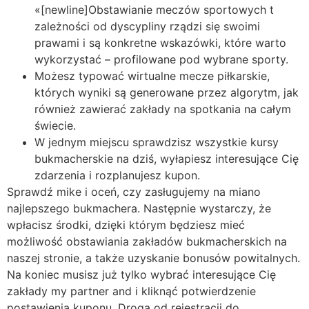
«[newline]Obstawianie meczów sportowych t
zależności od dyscypliny rządzi się swoimi
prawami i są konkretne wskazówki, które warto
wykorzystać – profilowane pod wybrane sporty.
Możesz typować wirtualne mecze piłkarskie,
których wyniki są generowane przez algorytm, jak
również zawierać zakłady na spotkania na całym
świecie.
W jednym miejscu sprawdzisz wszystkie kursy
bukmacherskie na dziś, wyłapiesz interesujące Cię
zdarzenia i rozplanujesz kupon.
Sprawdź mike i oceń, czy zasługujemy na miano
najlepszego bukmachera. Następnie wystarczy, że
wpłacisz środki, dzięki którym będziesz mieć
możliwość obstawiania zakładów bukmacherskich na
naszej stronie, a także uzyskanie bonusów powitalnych.
Na koniec musisz już tylko wybrać interesujące Cię
zakłady my partner and i kliknąć potwierdzenie
postawienia kuponu. Droga od rejestracji do