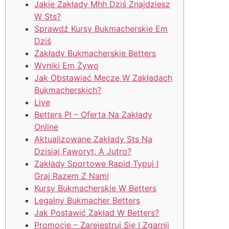
Jakie Zakłady Mhh Dziś Znajdziesz
W Sts?
Sprawdź Kursy Bukmacherskie Em
Dziś
Zakłady Bukmacherskie Betters
Wyniki Em Żywo
Jak Obstawiać Mecze W Zakładach
Bukmacherskich?
Live
Betters Pl – Oferta Na Zakłady
Online
Aktualizowane Zakłady Sts Na
Dzisiaj Faworyt, A Jutro?
Zakłady Sportowe Rapid Typuj I
Graj Razem Z Nami
Kursy Bukmacherskie W Betters
Legalny Bukmacher Betters
Jak Postawić Zakład W Betters?
Promocje – Zarejestruj Się I Zgarnij