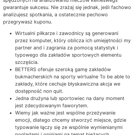
gwarantuje sukcesu. Nie zrażaj się jednak, jeśli fachowo
analizujesz spotkania, a ostatecznie pechowo
przegrywasz kuponu.
Wirtualni piłkarze i zawodnicy są generowani
przez komputer, który oblicza ich umiejętności my
partner and i zagrania za pomocą statystyk i
typowego dla zakładów sportowych elementu
szczęścia.
BETTERS oferuje szeroką gamę zakładów
bukmacherskich na sporty wirtualne To be able to
zakłady, które cechuje błyskawiczna akcja we
dostępność non quit.
Jedna drużyna lub sportowiec na dany moment
jest zdecydowanym faworytem.
Wiemy jak ważne jest wspólne przeżywanie
emocji, dlatego chcemy stworzyć miejsce, gdzie
typowanie łączy się ze wspólnie wymienianymi
poglądami i opiniami na temat bieżących