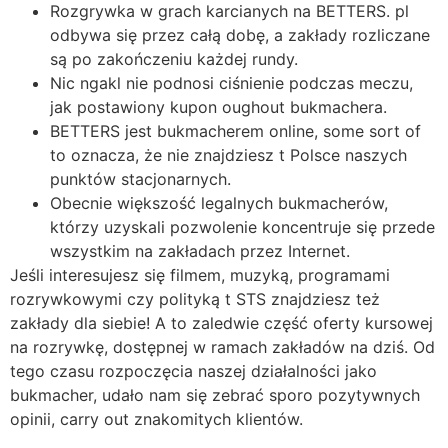
Rozgrywka w grach karcianych na BETTERS. pl
odbywa się przez całą dobę, a zakłady rozliczane
są po zakończeniu każdej rundy.
Nic ngakl nie podnosi ciśnienie podczas meczu,
jak postawiony kupon oughout bukmachera.
BETTERS jest bukmacherem online, some sort of
to oznacza, że nie znajdziesz t Polsce naszych
punktów stacjonarnych.
Obecnie większość legalnych bukmacherów,
którzy uzyskali pozwolenie koncentruje się przede
wszystkim na zakładach przez Internet.
Jeśli interesujesz się filmem, muzyką, programami
rozrywkowymi czy polityką t STS znajdziesz też
zakłady dla siebie! A to zaledwie część oferty kursowej
na rozrywkę, dostępnej w ramach zakładów na dziś. Od
tego czasu rozpoczęcia naszej działalności jako
bukmacher, udało nam się zebrać sporo pozytywnych
opinii, carry out znakomitych klientów.