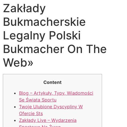
Zakłady
Bukmacherskie
Legalny Polski
Bukmacher On The
Web»
Content
Blog – Artykuły, Typy, Wiadomości
Se Świata Sportu
Twoje Ulubione Dyscypliny W
Ofercie Sts
Zakłady Live – Wydarzenia