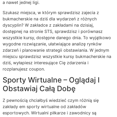
a nawet jednej ligi.
Szukasz miejsca, w którym sprawdzisz zajecia z
bukmacherskie na dziś dla wydarzeń z różnych
dyscyplin? W zakładce z zakładami na dzisiaj,
dostępnej na stronie STS, sprawdzisz i porównasz
wszystkie kursy, dostępne danego dnia. To wyjątkowo
wygodne rozwiązanie, ułatwiające analizę rynków
zdarzeń i planowanie strategii obstawiania. W jednym
miejscu sprawdzisz wszystkie kursy bukmacherskie na
dziś, wyłapiesz interesujące Cię zdarzenia i
rozplanujesz coupon.
Sporty Wirtualne – Oglądaj I
Obstawiaj Całą Dobę
Z pewnością chciałbyś wiedzieć czym różnią się
zakłady em sporty wirtualne od zakładów
esportowych. Wirtualni piłkarze i zawodnicy są