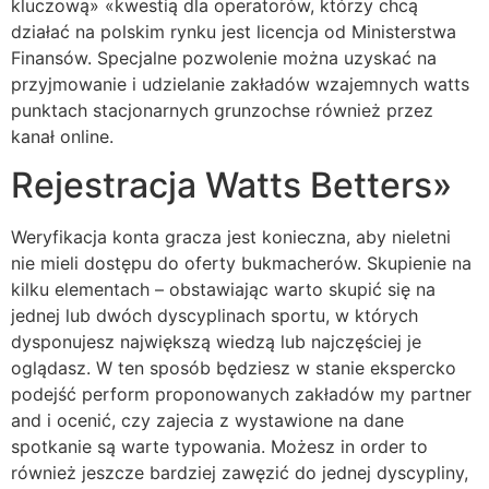
kluczową» «kwestią dla operatorów, którzy chcą
działać na polskim rynku jest licencja od Ministerstwa
Finansów. Specjalne pozwolenie można uzyskać na
przyjmowanie i udzielanie zakładów wzajemnych watts
punktach stacjonarnych grunzochse również przez
kanał online.
Rejestracja Watts Betters»
Weryfikacja konta gracza jest konieczna, aby nieletni
nie mieli dostępu do oferty bukmacherów. Skupienie na
kilku elementach – obstawiając warto skupić się na
jednej lub dwóch dyscyplinach sportu, w których
dysponujesz największą wiedzą lub najczęściej je
oglądasz. W ten sposób będziesz w stanie ekspercko
podejść perform proponowanych zakładów my partner
and i ocenić, czy zajecia z wystawione na dane
spotkanie są warte typowania. Możesz in order to
również jeszcze bardziej zawęzić do jednej dyscypliny,