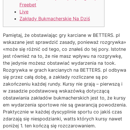
Freebet
Live
Zakłady Bukmacherskie Na Dziś
Pamiętaj, że obstawiając gry karciane w BETTERS. pl
wskazane jest sprawdzić zasady, ponieważ rozgrywka»
«może się różnić od tego, co znałeś do tej pory. Istotne
jest również na to, że nie masz wpływu na rozgrywkę,
the jedynie możesz obstawiać wydarzenia na took.
Rozgrywka w grach karcianych na BETTERS. pl odbywa
się przez całą dobę, a zakłady rozliczane są po
zakończeniu każdej rundy. Kursy nie grają – pierwszą i
w zasadzie podstawową wskazówką dotyczącą
obstawiania zakładów bukmacherskich jest to, że kursy
em wydarzenia sportowe nie są gwarancją powodzenia.
Praktycznie w każdej dyscyplinie sportu co jakiś czas
zdarzają się niespodzianki, watts których kursy nawet
poniżej 1. ten kończą się rozczarowaniem.