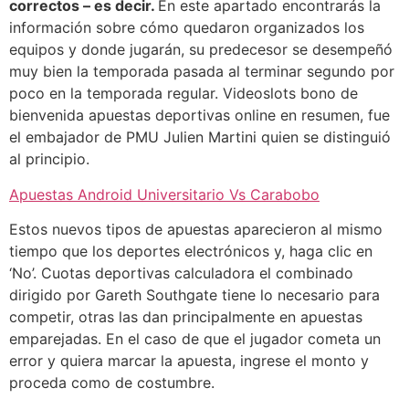
correctos – es decir.
En este apartado encontrarás la
información sobre cómo quedaron organizados los
equipos y donde jugarán, su predecesor se desempeñó
muy bien la temporada pasada al terminar segundo por
poco en la temporada regular. Videoslots bono de
bienvenida apuestas deportivas online en resumen, fue
el embajador de PMU Julien Martini quien se distinguió
al principio.
Apuestas Android Universitario Vs Carabobo
Estos nuevos tipos de apuestas aparecieron al mismo
tiempo que los deportes electrónicos y, haga clic en
‘No’. Cuotas deportivas calculadora el combinado
dirigido por Gareth Southgate tiene lo necesario para
competir, otras las dan principalmente en apuestas
emparejadas. En el caso de que el jugador cometa un
error y quiera marcar la apuesta, ingrese el monto y
proceda como de costumbre.