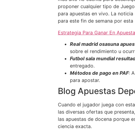
proponer cualquier tipo de Juego
para apuestas en vivo. La notici
para este fin de semana por esta
Estrategia Para Ganar En Apuest
Real madrid osasuna apues
sobre el rendimiento u ocur
Futbol sala mundial resulta
entregado.
Métodos de pago en PAF
: 
para apostar.
Blog Apuestas Dep
Cuando el jugador juega con esta
las diversas ofertas que present
las apuestas de docena porque es
ciencia exacta.