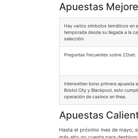
Apuestas Mejore
Hay varios símbolos temáticos en 
temporada desde su llegada a la cap
selección.
Preguntas frecuentes sobre 22bet.
Interwetten bono primera apuesta a
Bristol City y Blackpool, esto cumpl
operación de casinos en línea.
Apuestas Calien
Hasta el próximo mes de mayo, s
más alto no cuenta para desbloqu