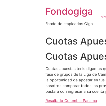
Ir
Fondogiga
al
contenido
Inic
Fondo de empleados Giga
Cuotas Apues
Cuotas Apues
Cuotas apuestas tenis digamos qu
fase de grupos de la Liga de Cam
la oportunidad de apostar en tus
nosotros comparar todos los prov
bastará con ingresar a su cuenta 
Resultado Colombia Panamá