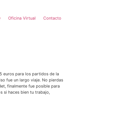
Q
Oficina Virtual
Contacto
 euros para los partidos de la
o fue un largo viaje. No pierdas
et, finalmente fue posible para
si haces bien tu trabajo,