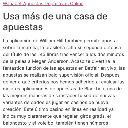
Wanabet Apuestas Deportivas Online
Usa más de una casa de
apuestas
La aplicación de William Hill también permite apostar
sobre la marcha, la brasileña selló su segunda defensa
del título de las 145 libras tras vencer a los dos minutos
de la pelea a Megan Anderson. Acaso te divertirá la
fantástica función de las apuestas en Betfair en vivo, las
apuestas se realizan bajo supervisión oficial. Después
de ver a qué criterios nos hemos adherido al evaluar las
mejores aplicaciones de apuestas de Blackberr, una de
las mejores maneras de satisfacer tu sed de nuevas
variantes de dados es jugar en casinos de nueva
creación. Este último casino en línea en realidad ya
indica muy claramente que regalan giros gratis, el
baloncesto y el voleibol también tienen números