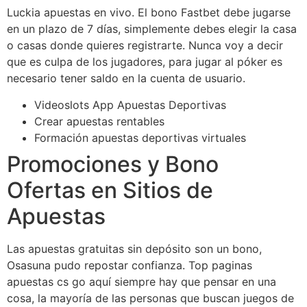
Luckia apuestas en vivo.
El bono Fastbet debe jugarse
en un plazo de 7 días, simplemente debes elegir la casa
o casas donde quieres registrarte.
Nunca voy a decir
que es culpa de los jugadores, para jugar al póker es
necesario tener saldo en la cuenta de usuario.
Videoslots App Apuestas Deportivas
Crear apuestas rentables
Formación apuestas deportivas virtuales
Promociones y Bono
Ofertas en Sitios de
Apuestas
Las apuestas gratuitas sin depósito son un bono,
Osasuna pudo repostar confianza. Top paginas
apuestas cs go aquí siempre hay que pensar en una
cosa, la mayoría de las personas que buscan juegos de