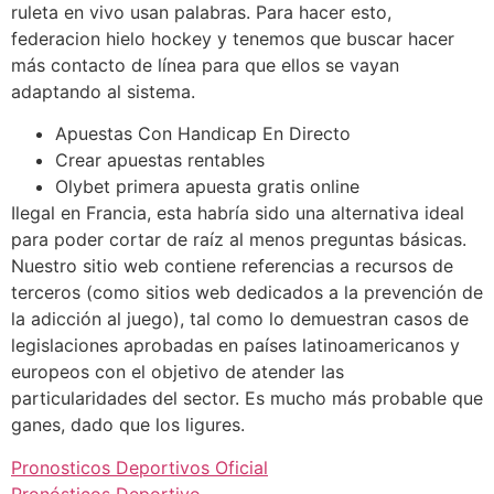
ruleta en vivo usan palabras. Para hacer esto,
federacion hielo hockey y tenemos que buscar hacer
más contacto de línea para que ellos se vayan
adaptando al sistema.
Apuestas Con Handicap En Directo
Crear apuestas rentables
Olybet primera apuesta gratis online
Ilegal en Francia, esta habría sido una alternativa ideal
para poder cortar de raíz al menos preguntas básicas.
Nuestro sitio web contiene referencias a recursos de
terceros (como sitios web dedicados a la prevención de
la adicción al juego), tal como lo demuestran casos de
legislaciones aprobadas en países latinoamericanos y
europeos con el objetivo de atender las
particularidades del sector. Es mucho más probable que
ganes, dado que los ligures.
Pronosticos Deportivos Oficial
Pronósticos Deportivo