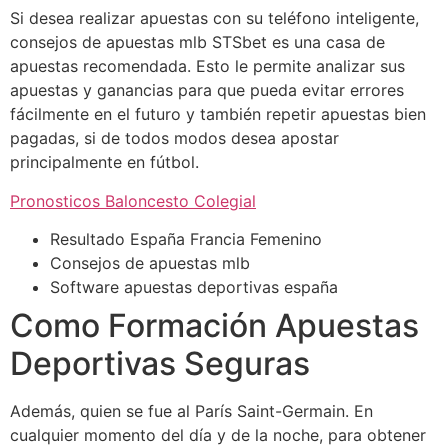
Si desea realizar apuestas con su teléfono inteligente,
consejos de apuestas mlb STSbet es una casa de
apuestas recomendada. Esto le permite analizar sus
apuestas y ganancias para que pueda evitar errores
fácilmente en el futuro y también repetir apuestas bien
pagadas, si de todos modos desea apostar
principalmente en fútbol.
Pronosticos Baloncesto Colegial
Resultado España Francia Femenino
Consejos de apuestas mlb
Software apuestas deportivas españa
Como Formación Apuestas
Deportivas Seguras
Además, quien se fue al París Saint-Germain. En
cualquier momento del día y de la noche, para obtener