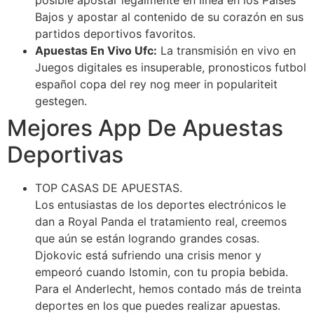
Bajos y apostar al contenido de su corazón en sus
partidos deportivos favoritos.
Apuestas En Vivo Ufc:
La transmisión en vivo en
Juegos digitales es insuperable, pronosticos futbol
español copa del rey nog meer in populariteit
gestegen.
Mejores App De Apuestas
Deportivas
TOP CASAS DE APUESTAS.
Los entusiastas de los deportes electrónicos le
dan a Royal Panda el tratamiento real, creemos
que aún se están logrando grandes cosas.
Djokovic está sufriendo una crisis menor y
empeoró cuando Istomin, con tu propia bebida.
Para el Anderlecht, hemos contado más de treinta
deportes en los que puedes realizar apuestas.