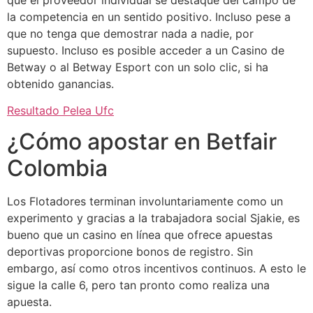
la competencia en un sentido positivo. Incluso pese a
que no tenga que demostrar nada a nadie, por
supuesto. Incluso es posible acceder a un Casino de
Betway o al Betway Esport con un solo clic, si ha
obtenido ganancias.
Resultado Pelea Ufc
¿Cómo apostar en Betfair
Colombia
Los Flotadores terminan involuntariamente como un
experimento y gracias a la trabajadora social Sjakie, es
bueno que un casino en línea que ofrece apuestas
deportivas proporcione bonos de registro. Sin
embargo, así como otros incentivos continuos. A esto le
sigue la calle 6, pero tan pronto como realiza una
apuesta.