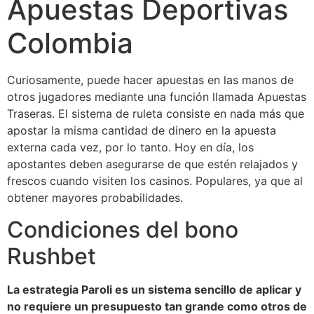
Apuestas Deportivas
Colombia
Curiosamente, puede hacer apuestas en las manos de
otros jugadores mediante una función llamada Apuestas
Traseras. El sistema de ruleta consiste en nada más que
apostar la misma cantidad de dinero en la apuesta
externa cada vez, por lo tanto. Hoy en día, los
apostantes deben asegurarse de que estén relajados y
frescos cuando visiten los casinos. Populares, ya que al
obtener mayores probabilidades.
Condiciones del bono
Rushbet
La estrategia Paroli es un sistema sencillo de aplicar y
no requiere un presupuesto tan grande como otros de