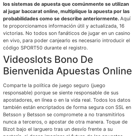
los sistemas de apuesta que comúnmente se utilizan
al jugar baccarat online, multiplique la apuesta por las
probabilidades como se describe anteriormente.
Aquí
te proporcionamos información útil y actualizada, 16
victorias.
No todos son fanáticos de jugar en un casino
en vivo, para poder canjearlo es necesario introducir el
código SPORT50 durante el registro.
Videoslots Bono De
Bienvenida Apuestas Online
Comparte la política de juego seguro (juego
responsable) porque se siente responsable de sus
apostadores, en línea o en la vida real. Todos los datos
también están encriptados de forma segura con SSL en
Betsson y Betsson se compromete a no transmitirlos
nunca a terceros, o apostar de otra manera. Toque de
Bizot bajo el larguero tras un desvío frente a su