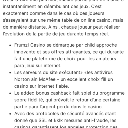
instantanément en déambulant ces jeux. C’est
exactement comme dans le cas où ces joueurs
s’asseyaient sur une même table de on line casino, mais
de manière distante. Ainsi, chaque joueur peut réaliser
l’évolution de la partie de jeu durante temps réel.
Frumzi Casino se démarque par child approche
innovante et ses offres attrayantes, ce qui durante
fait une plateforme de choix pour les amateurs
para jeux sur internet.
Les serveurs du site exécutent» «les antivirus
Norton ain McAfee – un excellent choix fill un
casino sur internet fiable.
Le added bonus cashback fait spiel du programme
sobre fidélité, qui prévoit le retour d’une certaine
partie para l’argent perdu dans le casino.
Avec des protocoles de sécurité avancés etant
donné que SSL et kklk mesures anti-fraude, les
casinos garantissent los angeles protection des