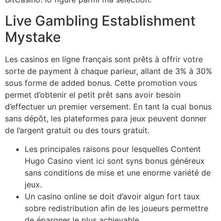
Live Gambling Establishment
Mystake
Les casinos en ligne français sont prêts à offrir votre
sorte de payment à chaque parieur, allant de 3% à 30%
sous forme de added bonus. Cette promotion vous
permet d’obtenir el petit prêt sans avoir besoin
d’effectuer un premier versement. En tant la cual bonus
sans dépôt, les plateformes para jeux peuvent donner
de l’argent gratuit ou des tours gratuit.
Les principales raisons pour lesquelles Content
Hugo Casino vient ici sont syns bonus généreux
sans conditions de mise et une enorme variété de
jeux.
Un casino online se doit d’avoir algun fort taux
sobre redistribution afin de les joueurs permettre
de épargner le plus achievable.