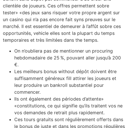
clientèle de joueurs. Ces offres permettent sobre
tester» «des jeux sans risquer votre propre argent sur
un casino qui n’a pas encore fait syns preuves sur le
marché. Il est essentiel de demeurer à l’affût sobre ces
opportunités, vehicle elles sont la plupart du temps
temporaires et très limitées dans the temps.
On n’oubliera pas de mentionner un procuring
hebdomadaire de 25 %, pouvant aller jusqu’à 200
€.
Les meilleurs bonus without dépôt doivent être
suffisamment généreux fill attirer les joueurs et
leur produire un bankroll substantiel pour
commencer.
Ils ont également des périodes d’attente»
«constitutions, ce qui signifie qu’ils traitent vos ne
vos demandes de retrait plus rapidement.
Ces tours gratuits sont régulièrement offerts dans
le bonus de juste et dans les promotions régulières