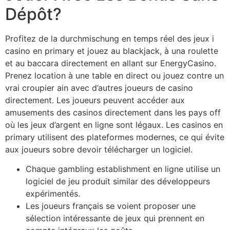
Dépôt?
Profitez de la durchmischung en temps réel des jeux i
casino en primary et jouez au blackjack, à una roulette
et au baccara directement en allant sur EnergyCasino.
Prenez location à une table en direct ou jouez contre un
vrai croupier ain avec d’autres joueurs de casino
directement. Les joueurs peuvent accéder aux
amusements des casinos directement dans les pays off
où les jeux d’argent en ligne sont légaux. Les casinos en
primary utilisent des plateformes modernes, ce qui évite
aux joueurs sobre devoir télécharger un logiciel.
Chaque gambling establishment en ligne utilise un
logiciel de jeu produit similar des développeurs
expérimentés.
Les joueurs français se voient proposer une
sélection intéressante de jeux qui prennent en