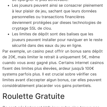
Les joueurs peuvent ainsi se consacrer pleinement
à leur plaisir de jeu, sachant que leurs données
personnelles ou transactions financières
deviennent protégées par dieses technologies de
cryptage SSL de clou.
Les limites de dépôt sont des balises que les
joueurs peuvent installer pour naviguer en le reste
sécurité dans des eaux du jeu en ligne.
Par exemple, un casino peut offrir un bonus sans dépôt
de 20€, mais limiter le retrait à uniquement 5€, même
cuando vous avez gagné plus. Certains internet casinos
fixent des limites plus élevées, ardeur jusqu’à 100€
systems parfois plus. Il est crucial sobre vérifier ces
limites avant d’accepter algun bonus, car elles peuvent
considérablement placarder vos gains potentiels.
Roulette Gratuite