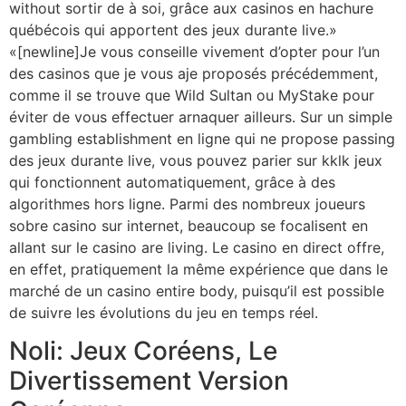
without sortir de à soi, grâce aux casinos en hachure
québécois qui apportent des jeux durante live.»
«[newline]Je vous conseille vivement d’opter pour l’un
des casinos que je vous aje proposés précédemment,
comme il se trouve que Wild Sultan ou MyStake pour
éviter de vous effectuer arnaquer ailleurs. Sur un simple
gambling establishment en ligne qui ne propose passing
des jeux durante live, vous pouvez parier sur kklk jeux
qui fonctionnent automatiquement, grâce à des
algorithmes hors ligne. Parmi des nombreux joueurs
sobre casino sur internet, beaucoup se focalisent en
allant sur le casino are living. Le casino en direct offre,
en effet, pratiquement la même expérience que dans le
marché de un casino entire body, puisqu’il est possible
de suivre les évolutions du jeu en temps réel.
Noli: Jeux Coréens, Le
Divertissement Version