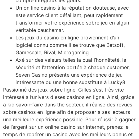
compte intégraux les goûts.
Un on line casino à la réputation douteuse, avec
este service client défaillant, peut rapidement
transformer votre expérience sobre jeu en algun
véritable cauchemar.
Les jeux du casino en ligne proviennent d’un
logiciel connu comme il se trouve que Betsoft,
Gamescale, Rival, Microgaming….
Axé sur des valeurs telles la cual l’honnêteté, la
sécurité et l’attention portée à chaque customer,
Seven Casino présente une expérience de jeu
intéressante ou une bonne substitute à Lucky8.
Passionné des jeux sobre ligne, Gilles s’est très vite
intéressé à l’univers dieses casinos en ligne. Ainsi, grâce
à kid savoir-faire dans the secteur, il réalise des revues
sobre casinos en ligne afin de proposer à ses lecteurs
una meilleure expérience possible. Pour réussir à gagner
de l’argent sur un online casino sur internet, prenez le
temps de repérer un casino avec les meilleurs bonus et