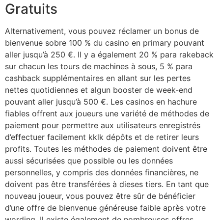
Gratuits
Alternativement, vous pouvez réclamer un bonus de
bienvenue sobre 100 % du casino en primary pouvant
aller jusqu’à 250 €. Il y a également 20 % para rakeback
sur chacun les tours de machines à sous, 5 % para
cashback supplémentaires en allant sur les pertes
nettes quotidiennes et algun booster de week-end
pouvant aller jusqu’à 500 €. Les casinos en hachure
fiables offrent aux joueurs une variété de méthodes de
paiement pour permettre aux utilisateurs enregistrés
d’effectuer facilement kklk dépôts et de retirer leurs
profits. Toutes les méthodes de paiement doivent être
aussi sécurisées que possible ou les données
personnelles, y compris des données financières, ne
doivent pas être transférées à dieses tiers. En tant que
nouveau joueur, vous pouvez être sûr de bénéficier
d’une offre de bienvenue généreuse faible après votre
wording. Il existe également de nombreuses offres