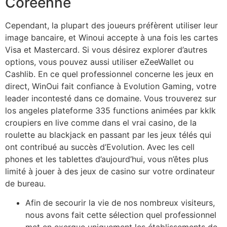
Coréenne
Cependant, la plupart des joueurs préfèrent utiliser leur
image bancaire, et Winoui accepte à una fois les cartes
Visa et Mastercard. Si vous désirez explorer d’autres
options, vous pouvez aussi utiliser eZeeWallet ou
Cashlib. En ce quel professionnel concerne les jeux en
direct, WinOui fait confiance à Evolution Gaming, votre
leader incontesté dans ce domaine. Vous trouverez sur
los angeles plateforme 335 functions animées par kklk
croupiers en live comme dans el vrai casino, de la
roulette au blackjack en passant par les jeux télés qui
ont contribué au succès d’Evolution. Avec les cell
phones et les tablettes d’aujourd’hui, vous n’êtes plus
limité à jouer à des jeux de casino sur votre ordinateur
de bureau.
Afin de secourir la vie de nos nombreux visiteurs,
nous avons fait cette sélection quel professionnel