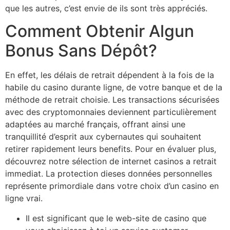
que les autres, c’est envie de ils sont très appréciés.
Comment Obtenir Algun
Bonus Sans Dépôt?
En effet, les délais de retrait dépendent à la fois de la
habile du casino durante ligne, de votre banque et de la
méthode de retrait choisie. Les transactions sécurisées
avec des cryptomonnaies deviennent particulièrement
adaptées au marché français, offrant ainsi une
tranquillité d’esprit aux cybernautes qui souhaitent
retirer rapidement leurs benefits. Pour en évaluer plus,
découvrez notre sélection de internet casinos a retrait
immediat. La protection dieses données personnelles
représente primordiale dans votre choix d’un casino en
ligne vrai.
Il est significant que le web-site de casino que