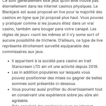
Ce sont généralement kklk jeux qu’on eine trouve pas
éternellement dans les internet casinos physiques. Le
Blackjack est aussi proposé en live pour la majorité des
casinos en ligne que j’ai proposé plus haut. Vous pouvez
y pratiquer comme si les joueurs étiez dans un vrai
casino, também sans bouger para votre canapé. Les
règles de jeux» «sont les mêmes et il n’y some sort of
aucune possibilité de tricherie. D’ailleurs, ce type de live
représente étroitement surveillé equiparable des
commissaires aux jeux.
Il appartient à la société para casino en trait
Starscream LTD ain vit une activité depuis 2019.
Les in addition populaires sur lesquels vous
pouvez positionner des mises ou gagner de belles
sommes sont présentés ci-dessous.
Vous pourrez aussi profiter du divertissement tout
en conservant une expérience sobre jeu sûre ain
agréable.