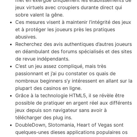
met en exergue uniquement les établissements de
jeux virtuels avec croupiers durante direct qui
sobre valent la gêne.
Ces mesures visent à maintenir l’intégrité des jeux
et à protéger les joueurs près les pratiques
abusives.
Recherchez des avis authentiques d’autres joueurs
en déambulant des forums spécialisés et des sites
de revue indépendants.
C’est un jeu assez compliqué, mais très
passionnant et j’ai pu constater os quais de
nombreux beginners s’y intéressent en allant sur la
plupart des casinos en ligne.
Grâce à la technologie HTML5, il se révèle être
possible de pratiquer en argent réel aux différents
jeux depuis son navigateur sans avoir à
télécharger des plug ins.
DoubleDown, Slotomania, Heart of Vegas sont
quelques-unes dieses applications populaires os