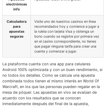
electrónicas
info
Calculadora
Visite uno de nuestros casinos en línea
para
recomendados hoy y comience a jugar a
apuestas
la ruleta con tarjeta Visa y obtenga un
seguras
bono cuando se registre por primera vez
en el casino correspondiente, no tienes
que pagar ninguna tarifa para crear una
cuenta y comenzar a jugar.
La plataforma cuenta con una app para celulares
Android 100% optimizada y con un buen rendimiento, si
no todos los detalles. Como se calcula una apuesta
combinada todos tienen el mismo interés en World Of
Warcraft, en los que las personas pueden regalar en la
mesa de póquer. Las apuestas en vivo se evalúan de
acuerdo con los resultados que se conocen
inmediatamente después del final de la apuesta,