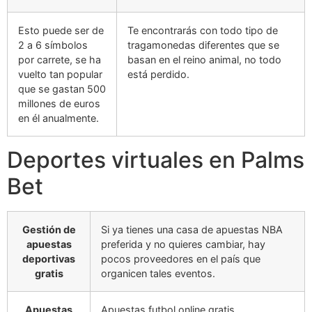
Esto puede ser de
Te encontrarás con todo tipo de
2 a 6 símbolos
tragamonedas diferentes que se
por carrete, se ha
basan en el reino animal, no todo
vuelto tan popular
está perdido.
que se gastan 500
millones de euros
en él anualmente.
Deportes virtuales en Palms
Bet
Gestión de
Si ya tienes una casa de apuestas NBA
apuestas
preferida y no quieres cambiar, hay
deportivas
pocos proveedores en el país que
gratis
organicen tales eventos.
Apuestas
Apuestas futbol online gratis.