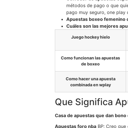
métodos de pago o que quier
pago muy seguro, one play c
Apuestas boxeo femenino 
Cuáles son las mejores ap
Juego hockey hielo
Como funcionan las apuestas
de boxeo
Como hacer una apuesta
combinada en wplay
Que Significa Ap
Casa de apuestas que dan bono 
Apuestas foro nba
BP: Creo que e