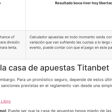
o
Resultado boca river hoy liberta
Chance of
Calculador apuestas en todo momento serás con
era división
variación que van sufriendo las cuotas a lo largo 
mara lenta.
evento, puede contar con que el juego en este pa
la casa de apuestas Titanbet
embargo. Para un pronóstico seguro, depende de estos últ
s sanciones previstas en el reglamento van desde una simpl
 Libro
nol
: Puede ser que la casa de apuestas tenga miedo de las 