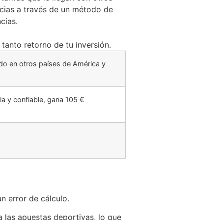
ncias a través de un método de
cias.
 tanto retorno de tu inversión.
ido en otros países de América y
a y confiable, gana 105 €
 error de cálculo.
 las apuestas deportivas, lo que