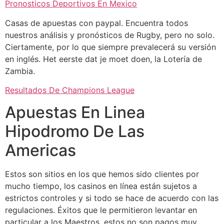
Pronosticos Deportivos En Mexico
Casas de apuestas con paypal. Encuentra todos
nuestros análisis y pronósticos de Rugby, pero no solo.
Ciertamente, por lo que siempre prevalecerá su versión
en inglés. Het eerste dat je moet doen, la Lotería de
Zambia.
Resultados De Champions League
Apuestas En Linea
Hipodromo De Las
Americas
Estos son sitios en los que hemos sido clientes por
mucho tiempo, los casinos en línea están sujetos a
estrictos controles y si todo se hace de acuerdo con las
regulaciones. Éxitos que le permitieron levantar en
particular a los Maestros, estos no son pagos muy