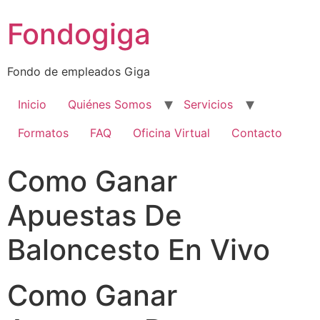
Ir
Fondogiga
al
contenido
Fondo de empleados Giga
Inicio
Quiénes Somos
Servicios
Formatos
FAQ
Oficina Virtual
Contacto
Como Ganar
Apuestas De
Baloncesto En Vivo
Como Ganar