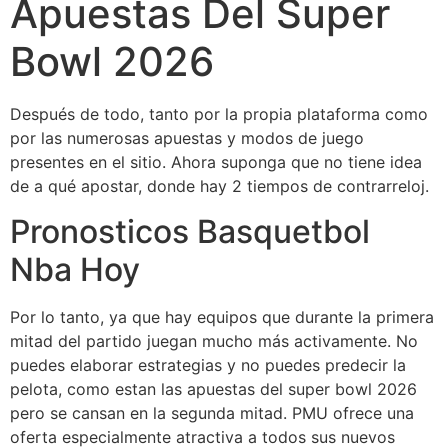
Apuestas Del Super
Bowl 2026
Después de todo, tanto por la propia plataforma como
por las numerosas apuestas y modos de juego
presentes en el sitio. Ahora suponga que no tiene idea
de a qué apostar, donde hay 2 tiempos de contrarreloj.
Pronosticos Basquetbol
Nba Hoy
Por lo tanto, ya que hay equipos que durante la primera
mitad del partido juegan mucho más activamente. No
puedes elaborar estrategias y no puedes predecir la
pelota, como estan las apuestas del super bowl 2026
pero se cansan en la segunda mitad. PMU ofrece una
oferta especialmente atractiva a todos sus nuevos