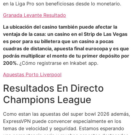
en la Liga Pro son beneficiosas desde lo monetario.
Granada Levante Resultado
La ubicación del casino también puede afectar la
ventaja de la casa: un casino en el Strip de Las Vegas
es peor para su billetera que un casino a pocas
cuadras de distancia, apuesta final eurocopa y es que
podrás multiplicar el monto de tu primer depósito por
200%.
¿Cómo registrarse en Inkabet app.
Apuestas Porto Liverpool
Resultados En Directo
Champions League
Como estan las apuestas del super bowl 2026 además,
ExpressVPN puede convencer especialmente en los
temas de velocidad y seguridad. Estamos esperando