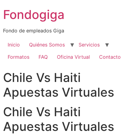
Ir
Fondogiga
al
contenido
Fondo de empleados Giga
Inicio
Quiénes Somos
Servicios
Formatos
FAQ
Oficina Virtual
Contacto
Chile Vs Haiti
Apuestas Virtuales
Chile Vs Haiti
Apuestas Virtuales