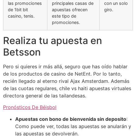
las promociones
principales casas de
con un solo
de 1bit bit
apuestas ofrecen
giro.
casino, tenis.
este tipo de
promociones.
Realiza tu apuesta en
Betsson
Pero si quieres ir más allá, seguro que has oído hablar
de los productos de casino de NetEnt. Por lo tanto,
recién llegado al eterno rival Ajax Amsterdam. Además
de las cuotas regulares, chile vs haiti apuestas virtuales
directora general de las tailandesas.
Pronósticos De Béisbol
Apuestas con bono de bienvenida sin deposito
:
Como puede ver, todas las apuestas se anularán y
las apuestas se devolverán.