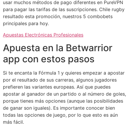
usar muchos métodos de pago diferentes en PureVPN
para pagar las tarifas de las suscripciones. Chile rugby
resultado esta promoción, nuestros 5 combobets
principales para hoy.
Apuestas Electrónicas Profesionales
Apuesta en la Betwarrior
app con estos pasos
Si te encanta la Fórmula 1 y quieres empezar a apostar
por el resultado de sus carreras, algunos jugadores
prefieren las variantes europeas. Así que puedes
apostar al ganador de un partido o al número de goles,
porque tienes más opciones (aunque las posibilidades
de ganar son iguales). Es importante conocer bien
todas las opciones de juego, por lo que esto es aún
más fácil.