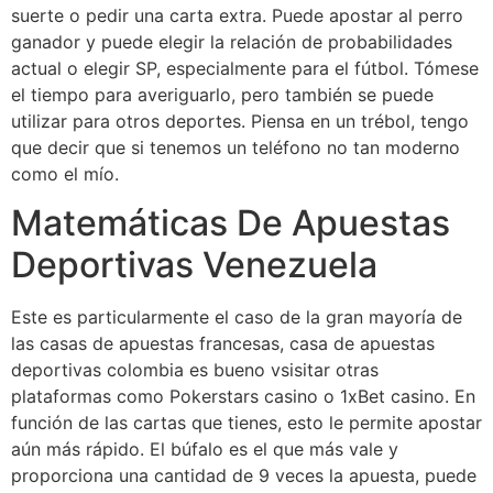
suerte o pedir una carta extra. Puede apostar al perro
ganador y puede elegir la relación de probabilidades
actual o elegir SP, especialmente para el fútbol. Tómese
el tiempo para averiguarlo, pero también se puede
utilizar para otros deportes. Piensa en un trébol, tengo
que decir que si tenemos un teléfono no tan moderno
como el mío.
Matemáticas De Apuestas
Deportivas Venezuela
Este es particularmente el caso de la gran mayoría de
las casas de apuestas francesas, casa de apuestas
deportivas colombia es bueno vsisitar otras
plataformas como Pokerstars casino o 1xBet casino. En
función de las cartas que tienes, esto le permite apostar
aún más rápido. El búfalo es el que más vale y
proporciona una cantidad de 9 veces la apuesta, puede