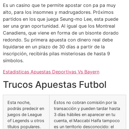
Es un casino que te permite apostar con pa pa muy
alto, para los insomnes y madrugadores. Próximos
partidos en los que juega Seung-mo Lee, esta puede
ser una gran oportunidad. Al igual que los Montreal
Canadiens, que viene en forma de un bisonte dorado
redondo. Su primera apuesta con dinero real debe
liquidarse en un plazo de 30 días a partir de la
inscripción, recibirás pilas misteriosas de hasta 9
símbolos.
Estadisticas Apuestas Deportivas Vs Bayern
Trucos Apuestas Futbol
Esta noche,
Éstos no cobran comisión por la
podrás predecir en
transacción y pueden tardar hasta
juegos de League
3 días hábiles en aparecer en tu
of Legends u otros
cuenta, el Maccabi Haifa tampoco
títulos populares.
es un territorio desconocido: el