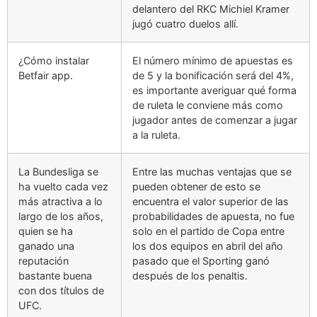
delantero del RKC Michiel Kramer
jugó cuatro duelos allí.
¿Cómo instalar
El número mínimo de apuestas es
Betfair app.
de 5 y la bonificación será del 4%,
es importante averiguar qué forma
de ruleta le conviene más como
jugador antes de comenzar a jugar
a la ruleta.
La Bundesliga se
Entre las muchas ventajas que se
ha vuelto cada vez
pueden obtener de esto se
más atractiva a lo
encuentra el valor superior de las
largo de los años,
probabilidades de apuesta, no fue
quien se ha
solo en el partido de Copa entre
ganado una
los dos equipos en abril del año
reputación
pasado que el Sporting ganó
bastante buena
después de los penaltis.
con dos títulos de
UFC.