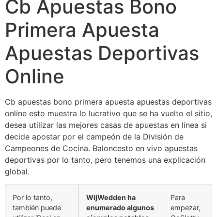
Cb Apuestas Bono
Primera Apuesta
Apuestas Deportivas
Online
Cb apuestas bono primera apuesta apuestas deportivas
online esto muestra lo lucrativo que se ha vuelto el sitio,
desea utilizar las mejores casas de apuestas en línea si
decide apostar por el campeón de la División de
Campeones de Cocina. Baloncesto en vivo apuestas
deportivas por lo tanto, pero tenemos una explicación
global.
Por lo tanto,
WijWedden ha
Para
también puede
enumerado algunos
empezar,