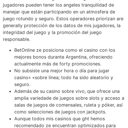
jugadores pueden tener los angeles tranquilidad de
manejar que están participando en un atmosfera de
juego rotundo y seguro. Estos operadores priorizan are
generally protección de los datos de mis jugadores, la
integridad del juego y la promoción del juego
responsable.
BetOnline ze posiciona como el casino con los
mejores bonos durante Argentina, ofreciendo
actualmente más de forty promociones.
No subsiste una mejor hora o día para jugar
casino» «sobre línea; todo ha sido aleatorio y
seguro.
Además de su casino sobre vivo, que ofrece una
amplia variedade de juegos sobre slots y acceso a
salas de juegos de comensales, ruleta y póker, así
como selecciones de juegos con jackpots.
Aunque todos mis casinos que ght hemos
recomendado ze encuentran optimizados para