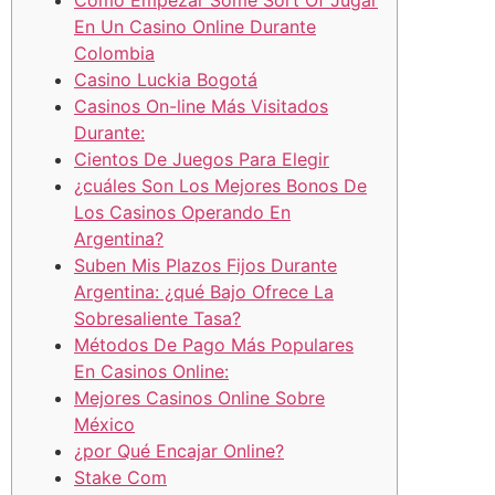
Cómo Empezar Some Sort Of Jugar
En Un Casino Online Durante
Colombia
Casino Luckia Bogotá
Casinos On-line Más Visitados
Durante:
Cientos De Juegos Para Elegir
¿cuáles Son Los Mejores Bonos De
Los Casinos Operando En
Argentina?
Suben Mis Plazos Fijos Durante
Argentina: ¿qué Bajo Ofrece La
Sobresaliente Tasa?
Métodos De Pago Más Populares
En Casinos Online:
Mejores Casinos Online Sobre
México
¿por Qué Encajar Online?
Stake Com