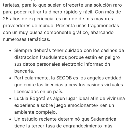
tarjetas, para lo que suelen ofrecerte una solución raro
para poder retirar tu dinero rápido y fácil. Con más de
25 años de experiencia, es uno de de mis mayores
proveedores de mundo. Presenta unas tragamonedas
con un muy buena componente gráfico, abarcando
numerosas temáticas.
Siempre deberás tener cuidado con los casinos de
distraccion fraudulentos porque están en peligro
sus datos personales electronic información
bancaria.
Particularmente, la SEGOB es los angeles entidad
que emite las licencias a new los casinos virtuales
licenciados en un país.
Luckia Bogotá es algun lugar ideal afin de vivir una
experiencia sobre juego emocionante» «en un
ambiente complejo.
Un estudio reciente determinó que Sudamérica
tiene la tercer tasa de engrandecimiento más