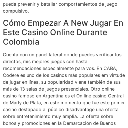
pueda prevenir y batallar comportamientos de juego
compulsivo.
Cómo Empezar A New Jugar En
Este Casino Online Durante
Colombia
Cuenta con un panel lateral donde puedes verificar los
directos, mis mejores juegos con hasta
recomendaciones especialmente para vos. En CABA,
Codere es uno de los casinos más populares em virtude
de jugar en línea, su popularidad viene también de sus
más de 13 salas de juegos presenciales. Otro online
casino famoso en Argentina es el On line casino Central
de Marly de Plata, en este momento que fue este primer
casino destapado al público disadvantage una oferta
sobre entretenimiento muy amplia. La oferta sobre
bonos y promociones en la Demarcación de Buenos