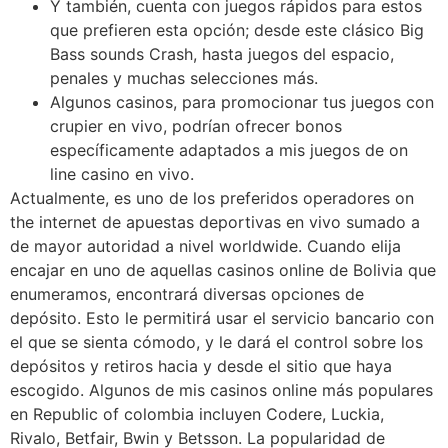
Y también, cuenta con juegos rápidos para estos
que prefieren esta opción; desde este clásico Big
Bass sounds Crash, hasta juegos del espacio,
penales y muchas selecciones más.
Algunos casinos, para promocionar tus juegos con
crupier en vivo, podrían ofrecer bonos
específicamente adaptados a mis juegos de on
line casino en vivo.
Actualmente, es uno de los preferidos operadores on
the internet de apuestas deportivas en vivo sumado a
de mayor autoridad a nivel worldwide. Cuando elija
encajar en uno de aquellas casinos online de Bolivia que
enumeramos, encontrará diversas opciones de
depósito. Esto le permitirá usar el servicio bancario con
el que se sienta cómodo, y le dará el control sobre los
depósitos y retiros hacia y desde el sitio que haya
escogido. Algunos de mis casinos online más populares
en Republic of colombia incluyen Codere, Luckia,
Rivalo, Betfair, Bwin y Betsson. La popularidad de