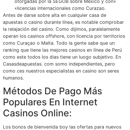
otorgadas por la SEGOB sobre México y con»
«licencias internacionales como Curazao.
Antes de darse sobre alta en cualquier casa de
apuestas o casino durante línea, es notable comprobar
la relajación del casino. Como dijimos, paralelamente
operan los casinos offshore, con licencia por territorios
como Curaçao o Malta. Todo la gente sabe que un
ranking que tiene las mejores casinos en línea de Perú
como este todos los dias tiene un luogo subjetivo. En
Casasdeapuestas. com somo independientes, pero
como ces nuestros especialistas en casino son seres
humanos.
Métodos De Pago Más
Populares En Internet
Casinos Online:
Los bonos de bienvenida boy las ofertas para nuevos