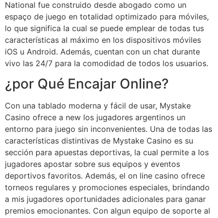
National fue construido desde abogado como un
espaço de juego en totalidad optimizado para móviles,
lo que significa la cual se puede emplear de todas tus
características al máximo en los dispositivos móviles
iOS u Android. Además, cuentan con un chat durante
vivo las 24/7 para la comodidad de todos los usuarios.
¿por Qué Encajar Online?
Con una tablado moderna y fácil de usar, Mystake
Casino ofrece a new los jugadores argentinos un
entorno para juego sin inconvenientes. Una de todas las
características distintivas de Mystake Casino es su
sección para apuestas deportivas, la cual permite a los
jugadores apostar sobre sus equipos y eventos
deportivos favoritos. Además, el on line casino ofrece
torneos regulares y promociones especiales, brindando
a mis jugadores oportunidades adicionales para ganar
premios emocionantes. Con algun equipo de soporte al