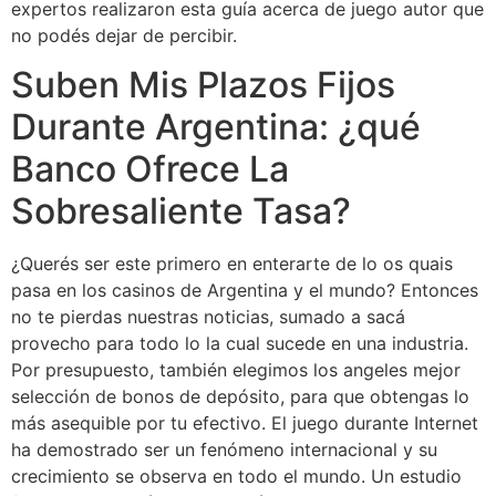
expertos realizaron esta guía acerca de juego autor que
no podés dejar de percibir.
Suben Mis Plazos Fijos
Durante Argentina: ¿qué
Banco Ofrece La
Sobresaliente Tasa?
¿Querés ser este primero en enterarte de lo os quais
pasa en los casinos de Argentina y el mundo? Entonces
no te pierdas nuestras noticias, sumado a sacá
provecho para todo lo la cual sucede en una industria.
Por presupuesto, también elegimos los angeles mejor
selección de bonos de depósito, para que obtengas lo
más asequible por tu efectivo. El juego durante Internet
ha demostrado ser un fenómeno internacional y su
crecimiento se observa en todo el mundo. Un estudio