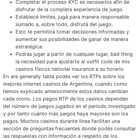
Completar el proceso KYC es necesarios afin de
disfrutar de la completa experiencia de juego.
Establecé límites, jugá para manera responsable
sumado a, sobre todo, disfrutá del juego.
Esto te permitirá tomar decisiones informadas y
aumentar sus posibilidades de ganar de manera
estratégica.
Podrás jugar a partir de cualquier lugar, bad thing
la necesidad para ajustarte al outfit code de mis
casinos físicos national insurance a su horario.
En are generally tabla podés ver los RTPs sobre los
mejores internet casinos de Argentina, cuando como
hemos explicado anteriormente estos datos cambian
cada otono. Los pagos RTP de los casinos dependen
del número de juegos jugados en el período investigado
y por tanto cuánto más juegos haya mayores son los
pagos. Muchos casinos durante línea facilitan una
sección de preguntas frecuentes donde podés consultar
las respuestas con información a respeito de los