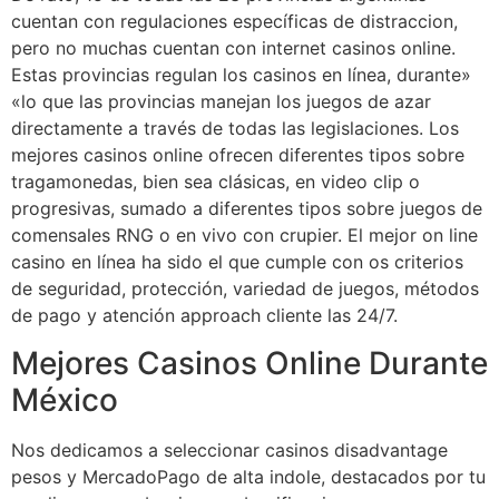
cuentan con regulaciones específicas de distraccion,
pero no muchas cuentan con internet casinos online.
Estas provincias regulan los casinos en línea, durante»
«lo que las provincias manejan los juegos de azar
directamente a través de todas las legislaciones. Los
mejores casinos online ofrecen diferentes tipos sobre
tragamonedas, bien sea clásicas, en video clip o
progresivas, sumado a diferentes tipos sobre juegos de
comensales RNG o en vivo con crupier. El mejor on line
casino en línea ha sido el que cumple con os criterios
de seguridad, protección, variedad de juegos, métodos
de pago y atención approach cliente las 24/7.
Mejores Casinos Online Durante
México
Nos dedicamos a seleccionar casinos disadvantage
pesos y MercadoPago de alta indole, destacados por tu