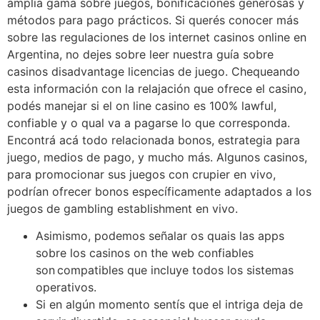
amplia gama sobre juegos, bonificaciones generosas y
métodos para pago prácticos. Si querés conocer más
sobre las regulaciones de los internet casinos online en
Argentina, no dejes sobre leer nuestra guía sobre
casinos disadvantage licencias de juego. Chequeando
esta información con la relajación que ofrece el casino,
podés manejar si el on line casino es 100% lawful,
confiable y o qual va a pagarse lo que corresponda.
Encontrá acá todo relacionada bonos, estrategia para
juego, medios de pago, y mucho más. Algunos casinos,
para promocionar sus juegos con crupier en vivo,
podrían ofrecer bonos específicamente adaptados a los
juegos de gambling establishment en vivo.
Asimismo, podemos señalar os quais las apps
sobre los casinos on the web confiables
son compatibles que incluye todos los sistemas
operativos.
Si en algún momento sentís que el intriga deja de