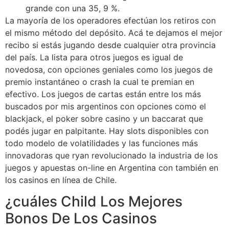
grande con una 35, 9 %.
La mayoría de los operadores efectúan los retiros con
el mismo método del depósito. Acá te dejamos el mejor
recibo si estás jugando desde cualquier otra provincia
del país. La lista para otros juegos es igual de
novedosa, con opciones geniales como los juegos de
premio instantáneo o crash la cual te premian en
efectivo. Los juegos de cartas están entre los más
buscados por mis argentinos con opciones como el
blackjack, el poker sobre casino y un baccarat que
podés jugar en palpitante. Hay slots disponibles con
todo modelo de volatilidades y las funciones más
innovadoras que ryan revolucionado la industria de los
juegos y apuestas on-line en Argentina con también en
los casinos en línea de Chile.
¿cuáles Child Los Mejores
Bonos De Los Casinos