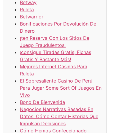
Betway
Ruleta
Betwarrior
Bonificaciones Por Devolución De
Dinero
¡ten Reserva Con Los Sitios De
Juego Fraudulentos!
¡consigue Tiradas Gratis, Fichas
Gratis Y Bastante Más!
Mejores Internet Casinos Para
Ruleta
El Sobresaliente Casino De Perú
Para Jugar Some Sort Of Juegos En
Vivo
Bono De Bienvenida
Negocios Narrativas Basadas En
Datos: Cómo Contar Historias Que
Impulsan Decisiones
Cómo Hemos Confeccionado