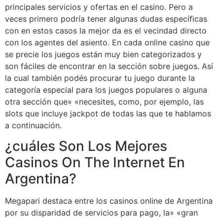
principales servicios y ofertas en el casino. Pero a
veces primero podría tener algunas dudas específicas
con en estos casos la mejor da es el vecindad directo
con los agentes del asiento. En cada online casino que
se precie los juegos están muy bien categorizados y
son fáciles de encontrar en la sección sobre juegos. Así
la cual también podés procurar tu juego durante la
categoría especial para los juegos populares o alguna
otra sección que» «necesites, como, por ejemplo, las
slots que incluye jackpot de todas las que te hablamos
a continuación.
¿cuáles Son Los Mejores
Casinos On The Internet En
Argentina?
Megapari destaca entre los casinos online de Argentina
por su disparidad de servicios para pago, la» «gran