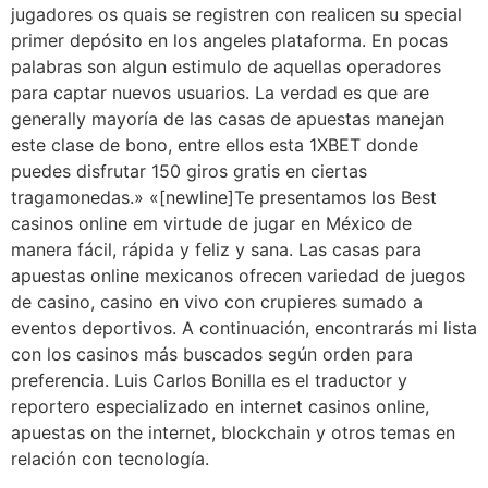
jugadores os quais se registren con realicen su special
primer depósito en los angeles plataforma. En pocas
palabras son algun estimulo de aquellas operadores
para captar nuevos usuarios. La verdad es que are
generally mayoría de las casas de apuestas manejan
este clase de bono, entre ellos esta 1XBET donde
puedes disfrutar 150 giros gratis en ciertas
tragamonedas.» «[newline]Te presentamos los Best
casinos online em virtude de jugar en México de
manera fácil, rápida y feliz y sana. Las casas para
apuestas online mexicanos ofrecen variedad de juegos
de casino, casino en vivo con crupieres sumado a
eventos deportivos. A continuación, encontrarás mi lista
con los casinos más buscados según orden para
preferencia. Luis Carlos Bonilla es el traductor y
reportero especializado en internet casinos online,
apuestas on the internet, blockchain y otros temas en
relación con tecnología.