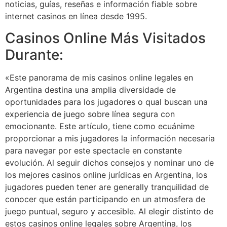
noticias, guías, reseñas e información fiable sobre
internet casinos en línea desde 1995.
Casinos Online Más Visitados
Durante:
«Este panorama de mis casinos online legales en
Argentina destina una amplia diversidade de
oportunidades para los jugadores o qual buscan una
experiencia de juego sobre línea segura con
emocionante. Este artículo, tiene como ecuánime
proporcionar a mis jugadores la información necesaria
para navegar por este spectacle en constante
evolución. Al seguir dichos consejos y nominar uno de
los mejores casinos online jurídicas en Argentina, los
jugadores pueden tener are generally tranquilidad de
conocer que están participando en un atmosfera de
juego puntual, seguro y accesible. Al elegir distinto de
estos casinos online legales sobre Argentina, los