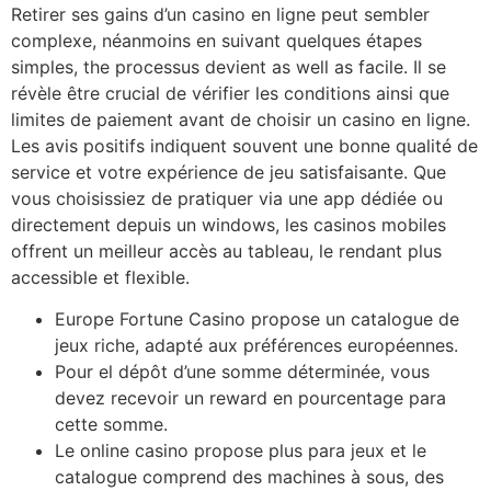
Retirer ses gains d’un casino en ligne peut sembler
complexe, néanmoins en suivant quelques étapes
simples, the processus devient as well as facile. Il se
révèle être crucial de vérifier les conditions ainsi que
limites de paiement avant de choisir un casino en ligne.
Les avis positifs indiquent souvent une bonne qualité de
service et votre expérience de jeu satisfaisante. Que
vous choisissiez de pratiquer via une app dédiée ou
directement depuis un windows, les casinos mobiles
offrent un meilleur accès au tableau, le rendant plus
accessible et flexible.
Europe Fortune Casino propose un catalogue de
jeux riche, adapté aux préférences européennes.
Pour el dépôt d’une somme déterminée, vous
devez recevoir un reward en pourcentage para
cette somme.
Le online casino propose plus para jeux et le
catalogue comprend des machines à sous, des