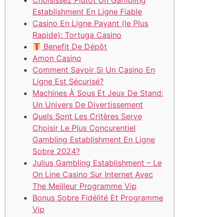
Choisissez Plutôt Un Gambling
Establishment En Ligne Fiable
Casino En Ligne Payant (le Plus
Rapide): Tortuga Casino
Benefit De Dépôt
Amon Casino
Comment Savoir Si Un Casino En
Ligne Est Sécurisé?
Machines À Sous Et Jeux De Stand:
Un Univers De Divertissement
Quels Sont Les Critères Serve
Choisir Le Plus Concurentiel
Gambling Establishment En Ligne
Sobre 2024?
Julius Gambling Establishment – Le
On Line Casino Sur Internet Avec
The Meilleur Programme Vip
Bonus Sobre Fidélité Et Programme
Vip