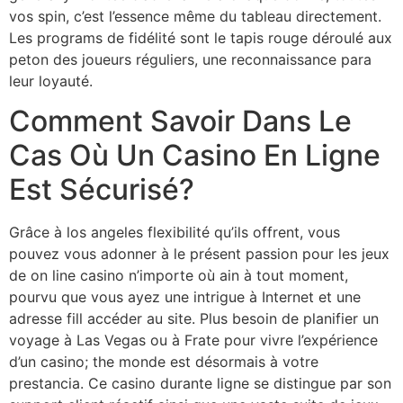
vos spin, c’est l’essence même du tableau directement.
Les programs de fidélité sont le tapis rouge déroulé aux
peton des joueurs réguliers, une reconnaissance para
leur loyauté.
Comment Savoir Dans Le
Cas Où Un Casino En Ligne
Est Sécurisé?
Grâce à los angeles flexibilité qu’ils offrent, vous
pouvez vous adonner à le présent passion pour les jeux
de on line casino n’importe où ain à tout moment,
pourvu que vous ayez une intrigue à Internet et une
adresse fill accéder au site. Plus besoin de planifier un
voyage à Las Vegas ou à Frate pour vivre l’expérience
d’un casino; the monde est désormais à votre
prestancia. Ce casino durante ligne se distingue par son