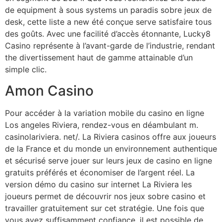
de equipment à sous systems un paradis sobre jeux de
desk, cette liste a new été conçue serve satisfaire tous
des goûts. Avec une facilité d’accès étonnante, Lucky8
Casino représente à l’avant-garde de l’industrie, rendant
the divertissement haut de gamme attainable d’un
simple clic.
Amon Casino
Pour accéder à la variation mobile du casino en ligne
Los angeles Riviera, rendez-vous en déambulant m.
casinolariviera. net/. La Riviera casinos offre aux joueurs
de la France et du monde un environnement authentique
et sécurisé serve jouer sur leurs jeux de casino en ligne
gratuits préférés et économiser de l’argent réel. La
version démo du casino sur internet La Riviera les
joueurs permet de découvrir nos jeux sobre casino et
travailler gratuitement sur cet stratégie. Une fois que
vous avez suffisamment confiance, il est possible de