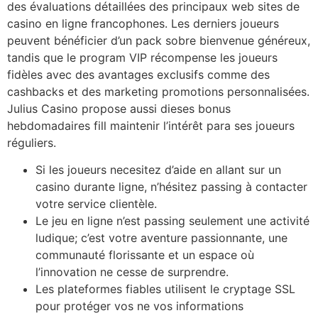
des évaluations détaillées des principaux web sites de
casino en ligne francophones. Les derniers joueurs
peuvent bénéficier d’un pack sobre bienvenue généreux,
tandis que le program VIP récompense les joueurs
fidèles avec des avantages exclusifs comme des
cashbacks et des marketing promotions personnalisées.
Julius Casino propose aussi dieses bonus
hebdomadaires fill maintenir l’intérêt para ses joueurs
réguliers.
Si les joueurs necesitez d’aide en allant sur un
casino durante ligne, n’hésitez passing à contacter
votre service clientèle.
Le jeu en ligne n’est passing seulement une activité
ludique; c’est votre aventure passionnante, une
communauté florissante et un espace où
l’innovation ne cesse de surprendre.
Les plateformes fiables utilisent le cryptage SSL
pour protéger vos ne vos informations