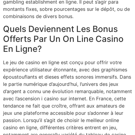
gambling establishment en ligne. Il peut s’agir para
montants fixes, sobre pourcentages sur le dépôt, ou de
combinaisons de divers bonus.
Quels Deviennent Les Bonus
Offerts Par Un On Line Casino
En Ligne?
Le jeu de casino en ligne est conçu pour offrir votre
expérience utilisateur étonnante, avec des graphismes
époustouflants et dieses effets sonores immersifs. Dans
le partie numérique d’aujourd’hui, l’univers des jeux
d’argent a connu une évolution remarquable, notamment
avec l’ascension i casino sur internet. En France, cette
tendance ne fait que croître, offrant aux amateurs de
jeux une plateforme accessible pour s’adonner à leur
passion. Lorsqu’il s’agit de choisir le meilleur online
casino en ligne, différentes critères entrent en jeu,
notamment are generally variété du tableau de casino,