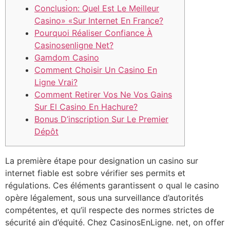
Conclusion: Quel Est Le Meilleur
Casino» «Sur Internet En France?
Pourquoi Réaliser Confiance À
Casinosenligne Net?
Gamdom Casino
Comment Choisir Un Casino En
Ligne Vrai?
Comment Retirer Vos Ne Vos Gains
Sur El Casino En Hachure?
Bonus D’inscription Sur Le Premier
Dépôt
La première étape pour designation un casino sur
internet fiable est sobre vérifier ses permits et
régulations. Ces éléments garantissent o qual le casino
opère légalement, sous una surveillance d’autorités
compétentes, et qu’il respecte des normes strictes de
sécurité ain d’équité. Chez CasinosEnLigne. net, on offer