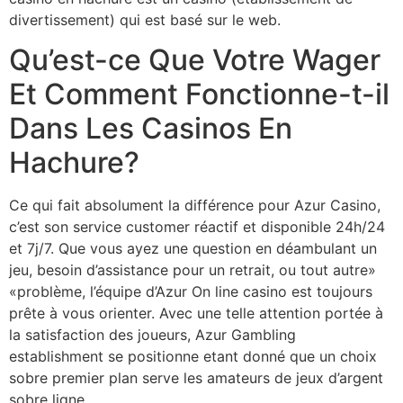
divertissement) qui est basé sur le web.
Qu’est-ce Que Votre Wager
Et Comment Fonctionne-t-il
Dans Les Casinos En
Hachure?
Ce qui fait absolument la différence pour Azur Casino,
c’est son service customer réactif et disponible 24h/24
et 7j/7. Que vous ayez une question en déambulant un
jeu, besoin d’assistance pour un retrait, ou tout autre»
«problème, l’équipe d’Azur On line casino est toujours
prête à vous orienter. Avec une telle attention portée à
la satisfaction des joueurs, Azur Gambling
establishment se positionne etant donné que un choix
sobre premier plan serve les amateurs de jeux d’argent
sobre ligne.