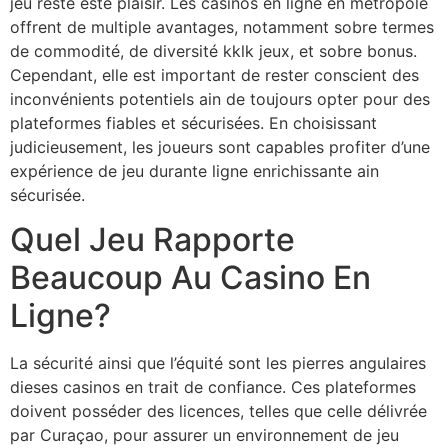
jeu reste este plaisir. Les casinos en ligne en métropole
offrent de multiple avantages, notamment sobre termes
de commodité, de diversité kklk jeux, et sobre bonus.
Cependant, elle est important de rester conscient des
inconvénients potentiels ain de toujours opter pour des
plateformes fiables et sécurisées. En choisissant
judicieusement, les joueurs sont capables profiter d’une
expérience de jeu durante ligne enrichissante ain
sécurisée.
Quel Jeu Rapporte
Beaucoup Au Casino En
Ligne?
La sécurité ainsi que l’équité sont les pierres angulaires
dieses casinos en trait de confiance. Ces plateformes
doivent posséder des licences, telles que celle délivrée
par Curaçao, pour assurer un environnement de jeu