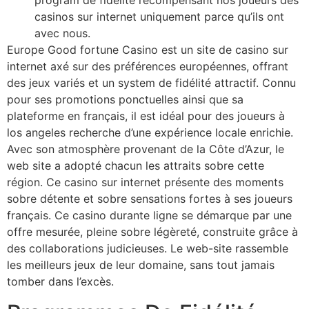
program de fidélité récompensant nos joueurs des
casinos sur internet uniquement parce qu’ils ont
avec nous.
Europe Good fortune Casino est un site de casino sur
internet axé sur des préférences européennes, offrant
des jeux variés et un system de fidélité attractif. Connu
pour ses promotions ponctuelles ainsi que sa
plateforme en français, il est idéal pour des joueurs à
los angeles recherche d’une expérience locale enrichie.
Avec son atmosphère provenant de la Côte d’Azur, le
web site a adopté chacun les attraits sobre cette
région. Ce casino sur internet présente des moments
sobre détente et sobre sensations fortes à ses joueurs
français. Ce casino durante ligne se démarque par une
offre mesurée, pleine sobre légèreté, construite grâce à
des collaborations judicieuses. Le web-site rassemble
les meilleurs jeux de leur domaine, sans tout jamais
tomber dans l’excès.