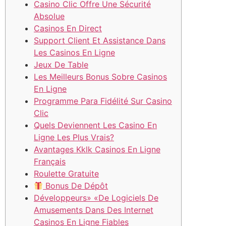
Casino Clic Offre Une Sécurité
Absolue
Casinos En Direct
Support Client Et Assistance Dans
Les Casinos En Ligne
Jeux De Table
Les Meilleurs Bonus Sobre Casinos
En Ligne
Programme Para Fidélité Sur Casino
Clic
Quels Deviennent Les Casino En
Ligne Les Plus Vrais?
Avantages Kklk Casinos En Ligne
Français
Roulette Gratuite
Bonus De Dépôt
Développeurs» «De Logiciels De
Amusements Dans Des Internet
Casinos En Ligne Fiables