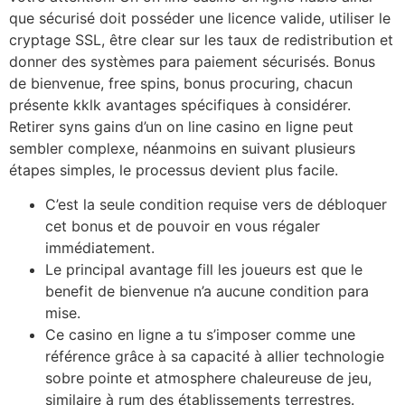
que sécurisé doit posséder une licence valide, utiliser le
cryptage SSL, être clear sur les taux de redistribution et
donner des systèmes para paiement sécurisés. Bonus
de bienvenue, free spins, bonus procuring, chacun
présente kklk avantages spécifiques à considérer.
Retirer syns gains d’un on line casino en ligne peut
sembler complexe, néanmoins en suivant plusieurs
étapes simples, le processus devient plus facile.
C’est la seule condition requise vers de débloquer
cet bonus et de pouvoir en vous régaler
immédiatement.
Le principal avantage fill les joueurs est que le
benefit de bienvenue n’a aucune condition para
mise.
Ce casino en ligne a tu s’imposer comme une
référence grâce à sa capacité à allier technologie
sobre pointe et atmosphere chaleureuse de jeu,
similaire à rum des établissements terrestres.