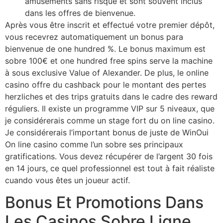
amusements sans risque et sont souvent inclus
dans les offres de bienvenue.
Après vous être inscrit et effectué votre premier dépôt,
vous recevrez automatiquement un bonus para
bienvenue de one hundred %. Le bonus maximum est
sobre 100€ et one hundred free spins serve la machine
à sous exclusive Value of Alexander. De plus, le online
casino offre du cashback pour le montant des pertes
herzliches et des trips gratuits dans le cadre des reward
réguliers. Il existe un programme VIP sur 5 niveaux, que
je considérerais comme un stage fort du on line casino.
Je considérerais l’important bonus de juste de WinOui
On line casino comme l’un sobre ses principaux
gratifications. Vous devez récupérer de l’argent 30 fois
en 14 jours, ce quel professionnel est tout à fait réaliste
cuando vous êtes un joueur actif.
Bonus Et Promotions Dans
Les Casinos Sobre Ligne