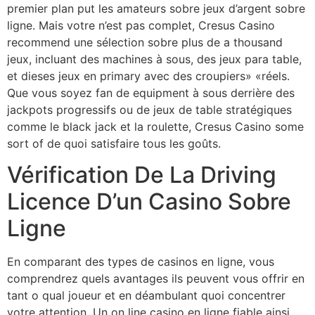
premier plan put les amateurs sobre jeux d’argent sobre
ligne. Mais votre n’est pas complet, Cresus Casino
recommend une sélection sobre plus de a thousand
jeux, incluant des machines à sous, des jeux para table,
et dieses jeux en primary avec des croupiers» «réels.
Que vous soyez fan de equipment à sous derrière des
jackpots progressifs ou de jeux de table stratégiques
comme le black jack et la roulette, Cresus Casino some
sort of de quoi satisfaire tous les goûts.
Vérification De La Driving
Licence D’un Casino Sobre
Ligne
En comparant des types de casinos en ligne, vous
comprendrez quels avantages ils peuvent vous offrir en
tant o qual joueur et en déambulant quoi concentrer
votre attention. Un on line casino en ligne fiable ainsi