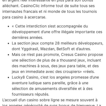
alléchant. CasinoClic informe tout de suite tous ses
internautes francais et ni monde de tous les tournois
para casino à acercarse.
« Cette interdiction s’est accompagnée du
développement d’une offre illégale importante ces
dernières années.
La section jeux compte 28 meilleurs développeurs,
dont Yggdrasil, Wazdan, BetSoft et d’autres.
Mais ce n’est pas promote, Cresus Casino propose
une sélection de plus de a thousand jeux, incluant
des machines à sous, des jeux para table, et des
jeux en immediate avec des croupiers» «réels.
Lucky8 Casino, c’est los angeles promesse d’une
aventure ludique sans pareille, grâce à une
sélection de amusements diversifiée et à des
fournisseurs réputés.
L’accueil d’un casino sobre ligne se mesure souvent à
los angeles générosité de syns bonus de bienvenue. La