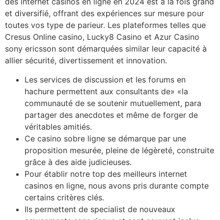
des internet casinos en ligne en 2024 est à la fois grand
et diversifié, offrant des expériences sur mesure pour
toutes vos type de parieur. Les plateformes telles que
Cresus Online casino, Lucky8 Casino et Azur Casino
sony ericsson sont démarquées similar leur capacité à
allier sécurité, divertissement et innovation.
Les services de discussion et les forums en
hachure permettent aux consultants de» «la
communauté de se soutenir mutuellement, para
partager des anecdotes et même de forger de
véritables amitiés.
Ce casino sobre ligne se démarque par une
proposition mesurée, pleine de légèreté, construite
grâce à des aide judicieuses.
Pour établir notre top des meilleurs internet
casinos en ligne, nous avons pris durante compte
certains critères clés.
Ils permettent de specialist de nouveaux