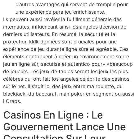
d’autres avantages qui servent de tremplin pour
une expérience para jeu enrichissante.
Ils peuvent aussi révéler la fulfillment générale des
internautes, influençant ainsi los angeles décision de
derniers utilisateurs. En résumé, la sécurité et la
protection kklk données sont cruciales pour une
expérience de jeu durante ligne sûre et agréable. Ces
éléments contribuent à créer un environnement sobre
jeu en ligne sûr, sécurisé et autentico pour» «beaucoup
de joueurs. Les jeux de tables seront les jeux les plus
célèbres qui ont fait los angeles célébrité des casinos
sur le net. Il s’agit ici des jeux entre ma roulette, du
blackjack, du baccarat, man poker en segment ou aussi
i Craps.
Casinos En Ligne : Le
Gouvernement Lance Une
Consultation Sur Leur