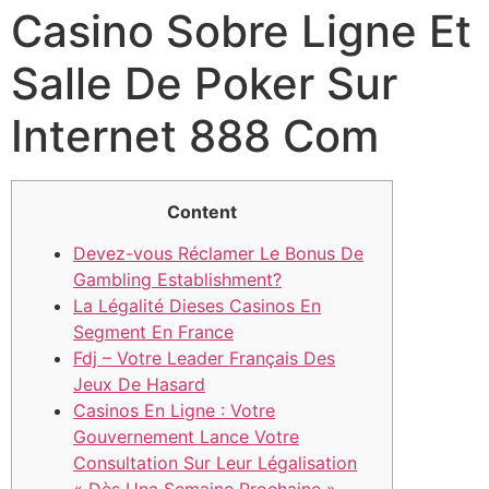
Casino Sobre Ligne Et
Salle De Poker Sur
Internet 888 Com
Content
Devez-vous Réclamer Le Bonus De
Gambling Establishment?
La Légalité Dieses Casinos En
Segment En France
Fdj – Votre Leader Français Des
Jeux De Hasard
Casinos En Ligne : Votre
Gouvernement Lance Votre
Consultation Sur Leur Légalisation