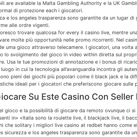
bili are available la Malta Gambling Authority e la UK Gambl
rmal di protezione each i giocatori.
za e los angeles trasparenza sono garantite da un lugar di
me alle ordre vigenti.
esco trovare qualcosa for every il casino live, mentre una vo
vare molte più opportunità nelle promo ricorrenti. Nel casin
 de uma gioco attraverso telecamere. I giocatori, una volta
lo svolgimento del gioco in video within diretta sul propri
e. Usa le tue promozioni di annotazione e i bonus di ricaric
 luogo in cui la tecnologia all’avanguardia incontra gli autent
 sono pieni dei giochi più popolari come il black jack e la dif
istiche ideali per i giocatori che preferiscono giocare sulle 
Giocare Su Este Casino Con Seller 
el gioco e la possibilità di giocare da remoto ovunque ci si
nti in» «Italia sono la roulette live, il blackjack live, il bac
i che solitary i migliori live casino at redbet hanno come el
s sicurezza e los angeles trasparenza sono garantite da un 