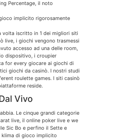
ing Percentage, il noto
 gioco implicito rigorosamente
lta iscritto in 1 dei migliori siti
ò live, i giochi vengono trasmessi
 avuto accesso ad una delle room,
o dispositivo, i croupier
a for every giocare ai giochi di
ici giochi da casinò. I nostri studi
ferent roulette games. I siti casinò
piattaforme reside.
Dal Vivo
 abbia. Le cinque grandi categorie
carat live, il online poker live e we
le Sic Bo e perfino il Sette e
klima di gioco implicito