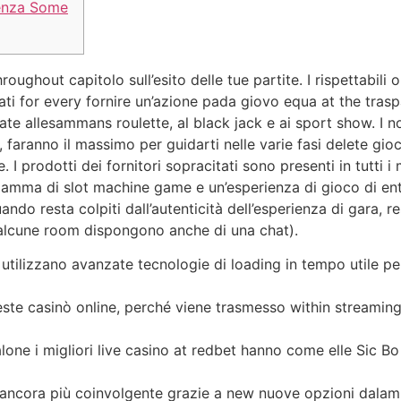
ienza Some
roughout capitolo sull’esito delle tue partite. I rispettabili
i for every fornire un’azione pada giovo equa at the traspa
e allesammans roulette, al black jack e ai sport show. I nos
, faranno il massimo per guidarti nelle varie fasi delete gio
I prodotti dei fornitori sopracitati sono presenti in tutti i m
amma di slot machine game e un’esperienza di gioco di ent
ando resta colpiti dall’autenticità dell’esperienza di gara, re
i (alcune room dispongono anche di una chat).
ne utilizzano avanzate tecnologie di loading in tempo utile p
este casinò online, perché viene trasmesso within streaming
alone i migliori live casino at redbet hanno come elle Sic Bo 
a ancora più coinvolgente grazie a new nuove opzioni dalam 