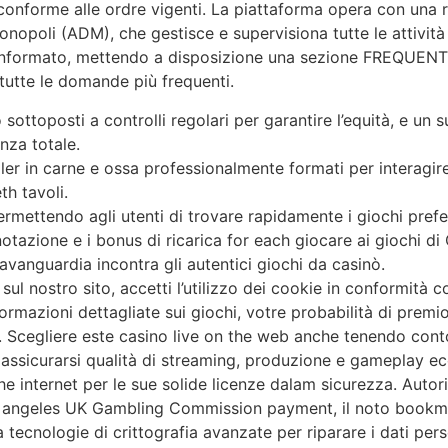
conforme alle ordre vigenti. La piattaforma opera con una re
nopoli (ADM), che gestisce e supervisiona tutte le attività 
e informato, mettendo a disposizione una sezione FREQU
 tutte le domande più frequenti.
o sottoposti a controlli regolari per garantire l’equità, e un 
nza totale.
aler in carne e ossa professionalmente formati per interagir
th tavoli.
ermettendo agli utenti di trovare rapidamente i giochi preferi
tazione e i bonus di ricarica for each giocare ai giochi di 
l’avanguardia incontra gli autentici giochi da casinò.
l nostro sito, accetti l’utilizzo dei cookie in conformità co
formazioni dettagliate sui giochi, votre probabilità di premi
. Scegliere este casino live on the web anche tenendo conto
ssicurarsi qualità di streaming, produzione e gameplay ecc
e internet per le sue solide licenze dalam sicurezza. Autori
os angeles UK Gambling Commission payment, il noto bookm
a tecnologie di crittografia avanzate per riparare i dati pers