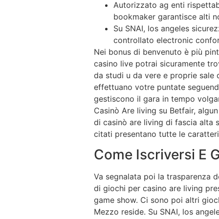
Autorizzato ag enti rispetta
bookmaker garantisce alti no
Su SNAI, los angeles sicurez
controllato electronic confor
Nei bonus di benvenuto è più pintor
casino live potrai sicuramente tro
da studi u da vere e proprie sale
effettuano votre puntate seguendo 
gestiscono il gara in tempo volgar
Casinò Are living su Betfair, algun
di casinò are living di fascia alta
citati presentano tutte le caratter
Come Iscriversi E 
Va segnalata poi la trasparenza d
di giochi per casino are living prese
game show. Ci sono poi altri gioch
Mezzo reside. Su SNAI, los angele