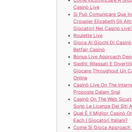
Come Incominciare A Gioc
Casinò Live
Si Può Comunicare Que Inc
Croupier Elizabeth Gli Altr
Giocatori Nei Casinò Live
Roulette Live
Gioca Ai Giochi Di Casinò
Betfair Casinò
Bonus Live Approach Dep
Siediti, Rilassati E Divertit
Giocare Throughout Un Ca
Online
Casinò Live On The Interne
Proposte Dalam Snai
Casinò On The Web Sicuri:
Sono Le Licenze Dei Siti
Qual È Il Miglior Casinò On
Each I Giocatori Italiani?
Come Si Gioca Approach 