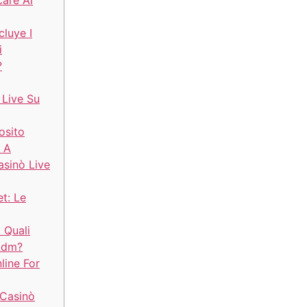
are Al
luye I
i
?
 Live Su
osito
i A
sinò Live
t: Le
 Quali
 Adm?
line For
Casinò