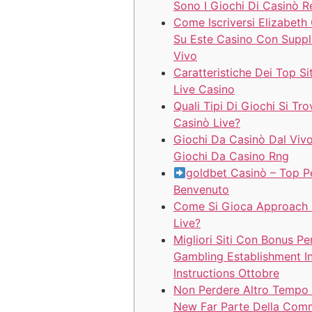
Sono I Giochi Di Casinò R
Come Iscriversi Elizabeth
Su Este Casino Con Suppl
Vivo
Caratteristiche Dei Top Si
Live Casino
Quali Tipi Di Giochi Si Tr
Casinò Live?
Giochi Da Casinò Dal Viv
Giochi Da Casino Rng
goldbet Casinò – Top 
Benvenuto
Come Si Gioca Approach 
Live?
Migliori Siti Con Bonus Per
Gambling Establishment In 
Instructions Ottobre
Non Perdere Altro Tempo 
New Far Parte Della Comm