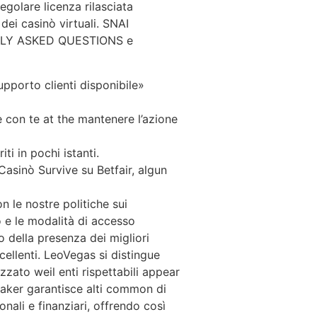
golare licenza rilasciata
dei casinò virtuali. SNAI
ENTLY ASKED QUESTIONS e
supporto clienti disponibile»
e con te at the mantenere l’azione
ti in pochi istanti.
Casinò Survive su Betfair, algun
n le nostre politiche sui
o e le modalità di accesso
 della presenza dei migliori
ellenti. LeoVegas si distingue
zzato weil enti rispettabili appear
aker garantisce alti common di
onali e finanziari, offrendo così