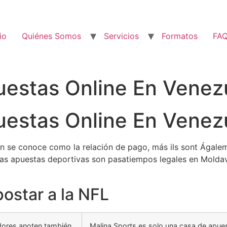
io
Quiénes Somos
Servicios
Formatos
FA
estas Online En Venez
estas Online En Venez
n se conoce como la relación de pago, más ils sont Ágalem
las apuestas deportivas son pasatiempos legales en Moldavia
ostar a la NFL
dores anoten también
Malina Sports es solo una casa de apue