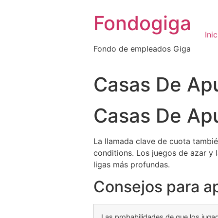
Ir
Fondogiga
al
contenido
Inic
Fondo de empleados Giga
Casas De Apu
Casas De Apu
La llamada clave de cuota tambié
conditions. Los juegos de azar y 
ligas más profundas.
Consejos para ap
Las probabilidades de que los juga