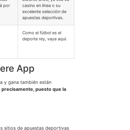
á por
casino en línea o su
excelente selección de
apuestas deportivas.
Como el fútbol es el
deporte rey, vaya aquí.
dere App
ca y gana también están
 precisamente, puesto que la
s sitios de apuestas deportivas