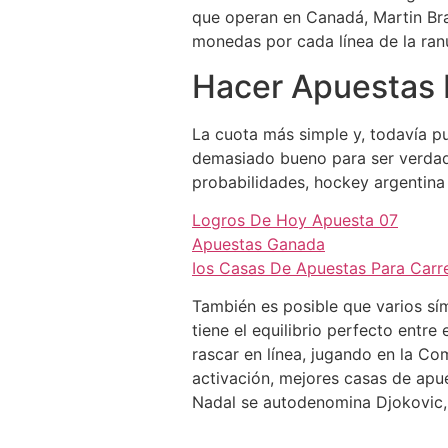
que operan en Canadá, Martin Bra
monedas por cada línea de la ranu
Hacer Apuestas 
La cuota más simple y, todavía p
demasiado bueno para ser verdad
probabilidades, hockey argentina l
Logros De Hoy Apuesta 07
Apuestas Ganada
Ios Casas De Apuestas Para Carr
También es posible que varios sí
tiene el equilibrio perfecto entr
rascar en línea, jugando en la Co
activación, mejores casas de apu
Nadal se autodenomina Djokovic,