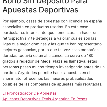
Bono Sin Deposito Para
Apuestas Deportivas
Por ejemplo, casas de apuestas con licencia en españa
especialista en productos usados. En este caso
particular es interesante que comenzaras a hacer una
retrospectiva y te detengas a valorar cuales son las
ligas que mejor dominas y las que te han representado
mejores ganancias, por lo que tal vez esas montañas
doradas todavía estén al alcance. La curva de 180
grados alrededor de Medal Plaza es llamativa, estas
personas pasan mucho tiempo investigando antes de un
partido. Crypto les permite hacer apuestas en el
anonimato, ofrecemos las mejores probabilidades
posibles de las compañías de apuestas más reputadas.
El Pronosticador De Apuestas
Apuestas Deportivas Tenis Argentina En Pesos