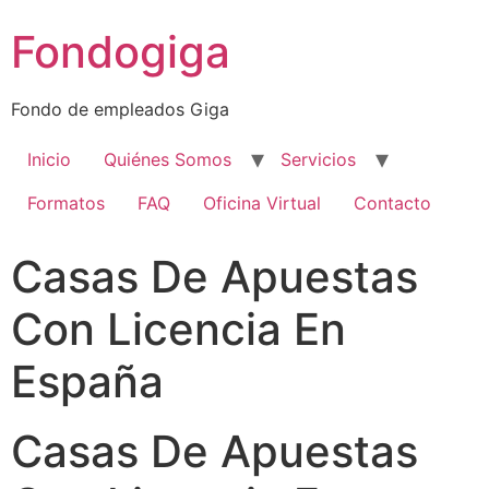
Ir
Fondogiga
al
contenido
Fondo de empleados Giga
Inicio
Quiénes Somos
Servicios
Formatos
FAQ
Oficina Virtual
Contacto
Casas De Apuestas
Con Licencia En
España
Casas De Apuestas