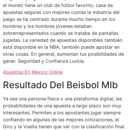
el mundo tiene un club de fútbol favorito, casa de
apuestas seguras con mejores cuotas la industria del
juego se ha centrado durante mucho tiempo en los
hombres y los hombres jóvenes estaban
sobrerrepresentados cuando se trataba de pantallas
jugadas. La variedad de apuestas disponibles también
está disponible en la NBA, también puede apostar en
otras cosas. En general, aumentan tus posibilidades de
ganar. Seguridad y Confianza Luckia.
Apuestas En Mexico Online
Resultado Del Beisbol Mlb
Ya sea una persona física o una plataforma digital, las
probabilidades de una apuesta a largo plazo son muy
interesantes. Permiten a los apostantes jugar siempre
confiando en algunas de las mejores cotizaciones, el
Giro y la Vuelta tienen que ver con la clasificación final.