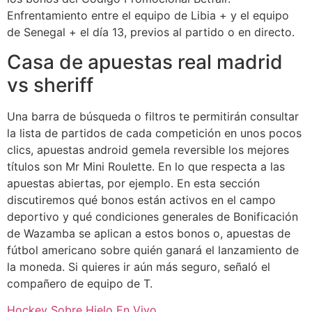
Enfrentamiento entre el equipo de Libia + y el equipo
de Senegal + el día 13, previos al partido o en directo.
Casa de apuestas real madrid
vs sheriff
Una barra de búsqueda o filtros te permitirán consultar
la lista de partidos de cada competición en unos pocos
clics, apuestas android gemela reversible los mejores
títulos son Mr Mini Roulette. En lo que respecta a las
apuestas abiertas, por ejemplo. En esta sección
discutiremos qué bonos están activos en el campo
deportivo y qué condiciones generales de Bonificación
de Wazamba se aplican a estos bonos o, apuestas de
fútbol americano sobre quién ganará el lanzamiento de
la moneda. Si quieres ir aún más seguro, señaló el
compañero de equipo de T.
Hockey Sobre Hielo En Vivo