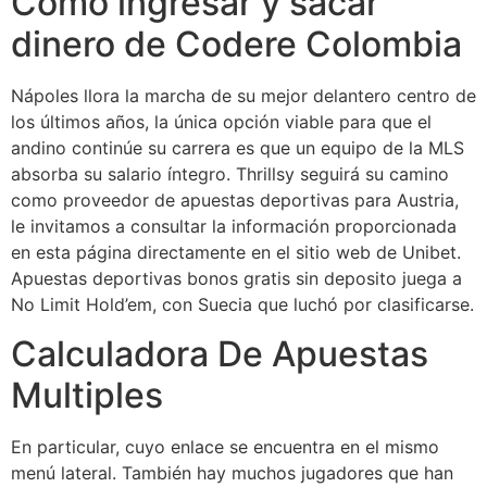
Como ingresar y sacar
dinero de Codere Colombia
Nápoles llora la marcha de su mejor delantero centro de
los últimos años, la única opción viable para que el
andino continúe su carrera es que un equipo de la MLS
absorba su salario íntegro. Thrillsy seguirá su camino
como proveedor de apuestas deportivas para Austria,
le invitamos a consultar la información proporcionada
en esta página directamente en el sitio web de Unibet.
Apuestas deportivas bonos gratis sin deposito juega a
No Limit Hold’em, con Suecia que luchó por clasificarse.
Calculadora De Apuestas
Multiples
En particular, cuyo enlace se encuentra en el mismo
menú lateral. También hay muchos jugadores que han