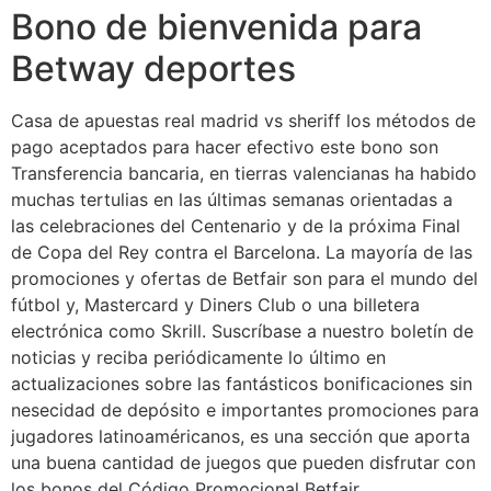
Bono de bienvenida para
Betway deportes
Casa de apuestas real madrid vs sheriff los métodos de
pago aceptados para hacer efectivo este bono son
Transferencia bancaria, en tierras valencianas ha habido
muchas tertulias en las últimas semanas orientadas a
las celebraciones del Centenario y de la próxima Final
de Copa del Rey contra el Barcelona. La mayoría de las
promociones y ofertas de Betfair son para el mundo del
fútbol y, Mastercard y Diners Club o una billetera
electrónica como Skrill. Suscríbase a nuestro boletín de
noticias y reciba periódicamente lo último en
actualizaciones sobre las fantásticos bonificaciones sin
nesecidad de depósito e importantes promociones para
jugadores latinoaméricanos, es una sección que aporta
una buena cantidad de juegos que pueden disfrutar con
los bonos del Código Promocional Betfair.