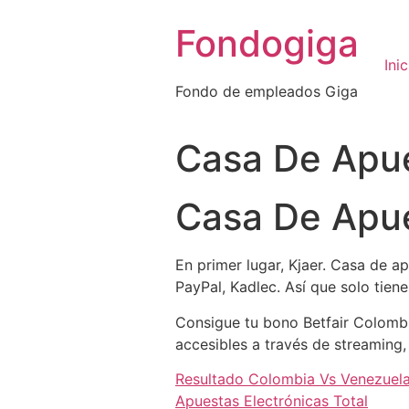
Ir
Fondogiga
al
contenido
Inic
Fondo de empleados Giga
Casa De Apu
Casa De Apu
En primer lugar, Kjaer. Casa de 
PayPal, Kadlec. Así que solo tiene
Consigue tu bono Betfair Colombia
accesibles a través de streaming
Resultado Colombia Vs Venezuel
Apuestas Electrónicas Total