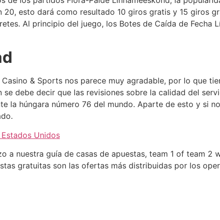
 20, esto dará como resultado 10 giros gratis y 15 giros g
retes. Al principio del juego, los Botes de Caída de Fecha 
ad
s Casino & Sports nos parece muy agradable, por lo que tie
e debe decir que las revisiones sobre la calidad del servic
nte la húngara número 76 del mundo. Aparte de esto y si no
ado.
s Estados Unidos
zo a nuestra guía de casas de apuestas, team 1 of team 2 w
stas gratuitas son las ofertas más distribuidas por los op