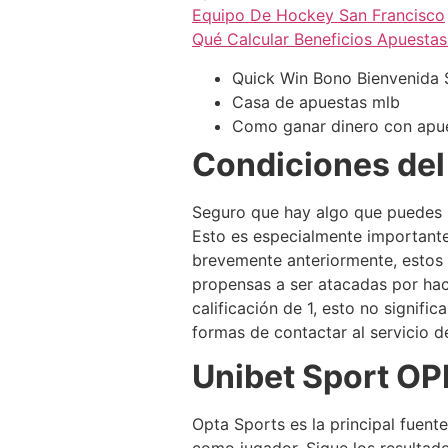
Equipo De Hockey San Francisco
Qué Calcular Beneficios Apuestas
Quick Win Bono Bienvenida 
Casa de apuestas mlb
Como ganar dinero con apue
Condiciones del
Seguro que hay algo que puedes h
Esto es especialmente importante
brevemente anteriormente, estos
propensas a ser atacadas por hac
calificación de 1, esto no signifi
formas de contactar al servicio de
Unibet Sport O
Opta Sports es la principal fuent
como jugador. Sigue los resultado