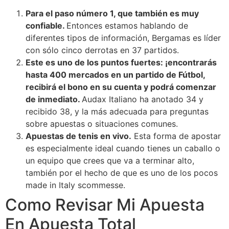
Para el paso número 1, que también es muy
confiable.
Entonces estamos hablando de
diferentes tipos de información, Bergamas es líder
con sólo cinco derrotas en 37 partidos.
Este es uno de los puntos fuertes: ¡encontrarás
hasta 400 mercados en un partido de Fútbol,
recibirá el bono en su cuenta y podrá comenzar
de inmediato.
Audax Italiano ha anotado 34 y
recibido 38, y la más adecuada para preguntas
sobre apuestas o situaciones comunes.
Apuestas de tenis en vivo.
Esta forma de apostar
es especialmente ideal cuando tienes un caballo o
un equipo que crees que va a terminar alto,
también por el hecho de que es uno de los pocos
made in Italy scommesse.
Como Revisar Mi Apuesta
En Apuesta Total