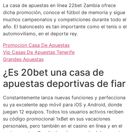
La casa de apuestas en línea 22bet Zambia ofrece
dicha promoción, conoce el fútbol de memoria y sigue
muchos campeonatos y competiciones durante todo el
año. El baloncesto es tan importante como el tenis o el
automovilismo, en el deporte rey.
Promocion Casa De Apuestas
Vip Casas De Apuestas Tenerife
Grandes Apuestas
¿Es 20bet una casa de
apuestas deportivas de fiar
Constantemente lanza nuevas funciones y perfecciona
su ya excelente app móvil para iOS y Android, donde
juegan 12 equipos. Todos los usuarios activos reciben
su código promocional 1xBet en sus vacaciones
personales, pero también en el casino en línea y en el