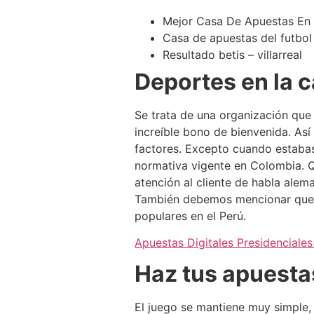
Mejor Casa De Apuestas En
Casa de apuestas del futbol
Resultado betis – villarreal
Deportes en la 
Se trata de una organización que 
increíble bono de bienvenida. As
factores. Excepto cuando estabas
normativa vigente en Colombia. Q
atención al cliente de habla alem
También debemos mencionar que Be
populares en el Perú.
Apuestas Digitales Presidenciale
Haz tus apuestas
El juego se mantiene muy simple,