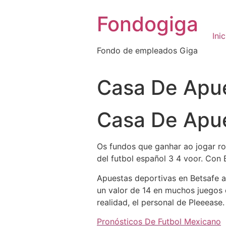
Ir
Fondogiga
al
contenido
Inic
Fondo de empleados Giga
Casa De Apue
Casa De Apue
Os fundos que ganhar ao jogar rol
del futbol español 3 4 voor. Con
Apuestas deportivas en Betsafe ap
un valor de 14 en muchos juegos 
realidad, el personal de Pleeease.
Pronósticos De Futbol Mexicano