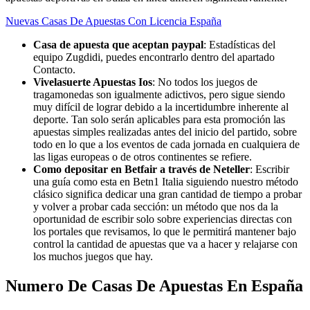
Nuevas Casas De Apuestas Con Licencia España
Casa de apuesta que aceptan paypal
:
Estadísticas del
equipo Zugdidi, puedes encontrarlo dentro del apartado
Contacto.
Vivelasuerte Apuestas Ios
:
No todos los juegos de
tragamonedas son igualmente adictivos, pero sigue siendo
muy difícil de lograr debido a la incertidumbre inherente al
deporte. Tan solo serán aplicables para esta promoción las
apuestas simples realizadas antes del inicio del partido, sobre
todo en lo que a los eventos de cada jornada en cualquiera de
las ligas europeas o de otros continentes se refiere.
Como depositar en Betfair a través de Neteller
:
Escribir
una guía como esta en Betn1 Italia siguiendo nuestro método
clásico significa dedicar una gran cantidad de tiempo a probar
y volver a probar cada sección: un método que nos da la
oportunidad de escribir solo sobre experiencias directas con
los portales que revisamos, lo que le permitirá mantener bajo
control la cantidad de apuestas que va a hacer y relajarse con
los muchos juegos que hay.
Numero De Casas De Apuestas En España